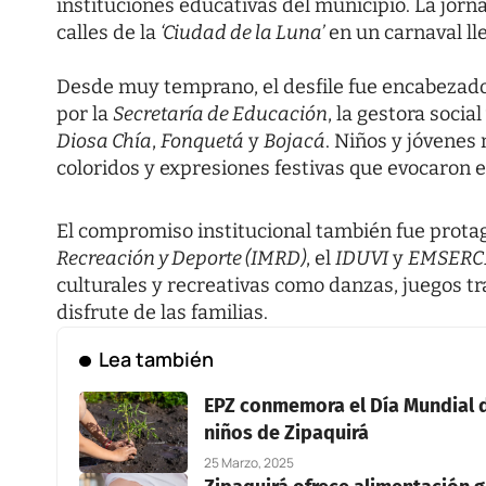
instituciones educativas del municipio. La jorn
calles de la
‘Ciudad de la Luna’
en un carnaval lle
Desde muy temprano, el desfile fue encabezado
por la
Secretaría de Educación
, la gestora socia
Diosa Chía
,
Fonquetá
y
Bojacá
. Niños y jóvenes
coloridos y expresiones festivas que evocaron el
El compromiso institucional también fue prota
Recreación y Deporte (IMRD)
, el
IDUVI
y
EMSERC
culturales y recreativas como danzas, juegos t
disfrute de las familias.
Lea también
EPZ conmemora el Día Mundial d
niños de Zipaquirá
25 Marzo, 2025