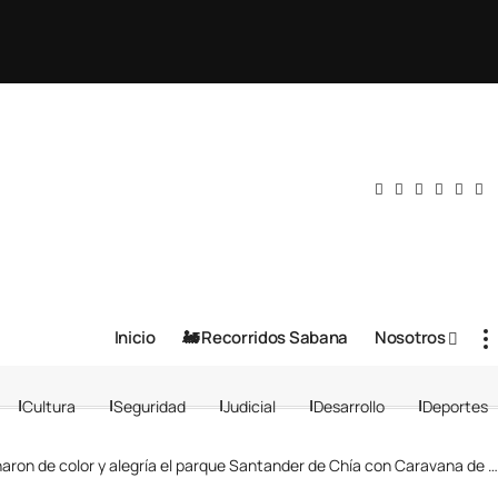
Inicio
🚂 Recorridos Sabana
Nosotros
Cultura
Seguridad
Judicial
Desarrollo
Deportes
ron de color y alegría el parque Santander de Chía con Caravana de Colores