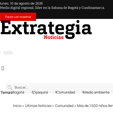
lunes, 10 de agosto de 2026
Medio digital regional, líder en la Sabana de Bogotá y Cundinamarca.
Paute con nosotros
 Temas
Bogotá
Zipaquirá
Comunidad
Medio ambiente
Inicio
»
Últimas Noticias
»
Comunidad
»
Más de 1.500 niños llena