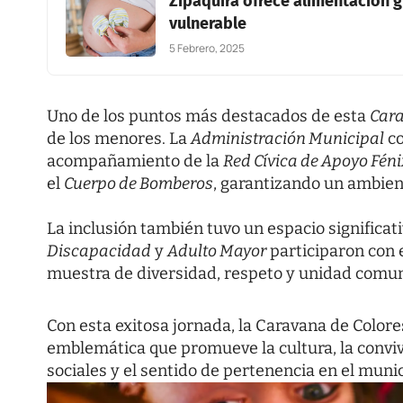
Zipaquirá ofrece alimentación g
vulnerable
5 Febrero, 2025
Uno de los puntos más destacados de esta
Cara
de los menores. La
Administración Municipal
co
acompañamiento de la
Red Cívica de Apoyo Féni
el
Cuerpo de Bomberos
, garantizando un ambien
La inclusión también tuvo un espacio significat
Discapacidad
y
Adulto Mayor
participaron con 
muestra de diversidad, respeto y unidad comun
Con esta exitosa jornada, la Caravana de Color
emblemática que promueve la cultura, la conviven
sociales y el sentido de pertenencia en el munic