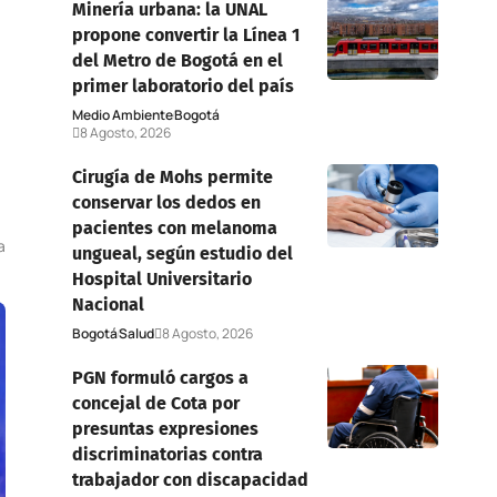
Minería urbana: la UNAL
propone convertir la Línea 1
del Metro de Bogotá en el
primer laboratorio del país
Medio Ambiente
Bogotá
8 Agosto, 2026
Cirugía de Mohs permite
conservar los dedos en
pacientes con melanoma
a
ungueal, según estudio del
Hospital Universitario
Nacional
Bogotá
Salud
8 Agosto, 2026
PGN formuló cargos a
concejal de Cota por
presuntas expresiones
discriminatorias contra
trabajador con discapacidad