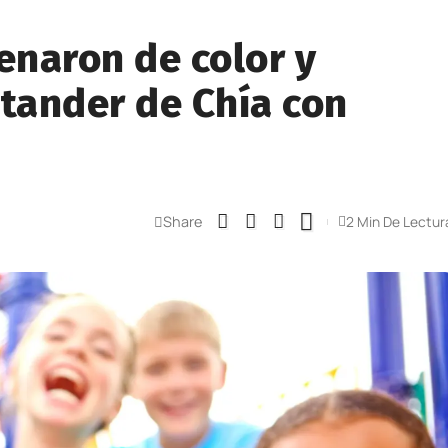
enaron de color y
ntander de Chía con
Share
2 Min De Lectur