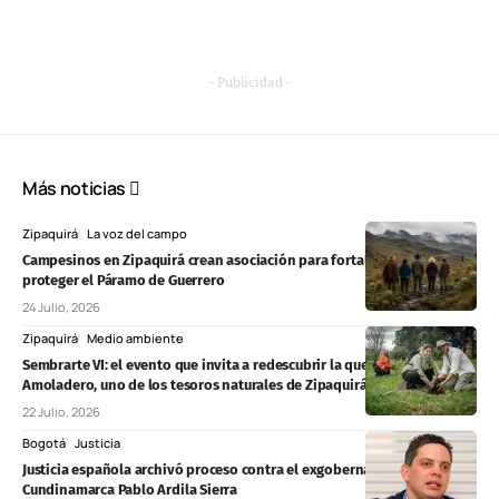
- Publicidad -
Más noticias
Zipaquirá
La voz del campo
Campesinos en Zipaquirá crean asociación para fortalecer el campo y
proteger el Páramo de Guerrero
24 Julio, 2026
Zipaquirá
Medio ambiente
Sembrarte VI: el evento que invita a redescubrir la quebrada El
Amoladero, uno de los tesoros naturales de Zipaquirá
22 Julio, 2026
Bogotá
Justicia
Justicia española archivó proceso contra el exgobernador de
Cundinamarca Pablo Ardila Sierra