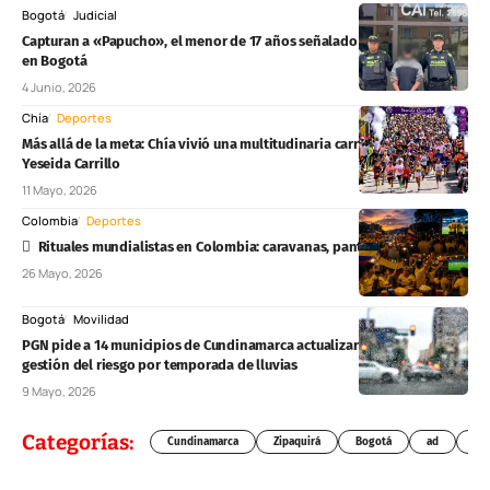
Bogotá
Judicial
Capturan a «Papucho», el menor de 17 años señalado de 20 asesinatos
en Bogotá
4 Junio, 2026
Chía
Deportes
Más allá de la meta: Chía vivió una multitudinaria carrera solidaria por
Yeseida Carrillo
11 Mayo, 2026
Colombia
Deportes
Rituales mundialistas en Colombia: caravanas, pantallas y cábalas
26 Mayo, 2026
Bogotá
Movilidad
PGN pide a 14 municipios de Cundinamarca actualizar planes de
gestión del riesgo por temporada de lluvias
9 Mayo, 2026
Categorías:
Cundinamarca
Zipaquirá
Bogotá
ad
Chí