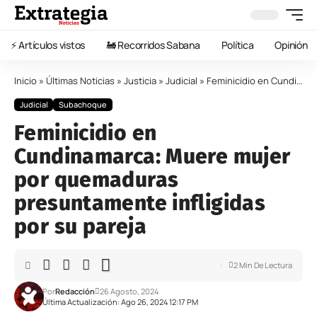
⚡️ Artículos vistos
🚂 Recorridos Sabana
Política
Opinión
Inicio
»
Últimas Noticias
»
Justicia
»
Judicial
»
Feminicidio en Cundinamarca: Muere mujer por quemaduras presuntamente infligidas por su pareja
Judicial
Subachoque
Feminicidio en
Cundinamarca: Muere mujer
por quemaduras
presuntamente infligidas
por su pareja
2 Min De Lectura
Por
Redacción
26 Agosto, 2024
Última Actualización: Ago 26, 2024 12:17 PM