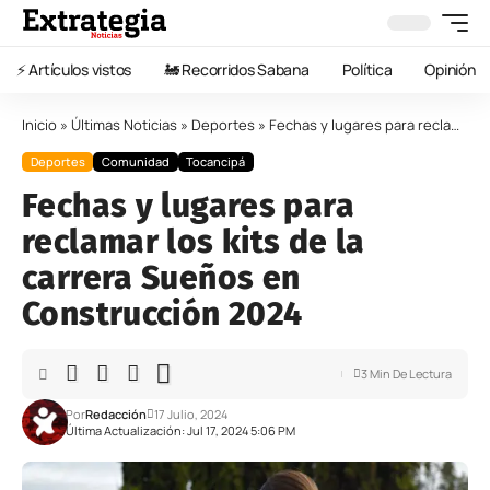
⚡️ Artículos vistos
🚂 Recorridos Sabana
Política
Opinión
Inicio
»
Últimas Noticias
»
Deportes
»
Fechas y lugares para reclamar los kits de la carrera Sueños en Construcción 2024
Deportes
Comunidad
Tocancipá
Fechas y lugares para
reclamar los kits de la
carrera Sueños en
Construcción 2024
3 Min De Lectura
Por
Redacción
17 Julio, 2024
Última Actualización: Jul 17, 2024 5:06 PM