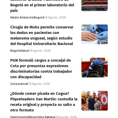
Bogotá en el primer laboratorio del
país
Medio Ambiente
Bogotá
8 Agosto, 2026
Cirugía de Mohs permite conservar
los dedos en pacientes con
melanoma ungueal, según estudio
del Hospital Universitario Nacional
Bogotá
Salud
8 Agosto, 2026
PGN formuló cargos a concejal de
Cota por presuntas expresiones
discriminatorias contra trabajador
con discapacidad
Cota
Judicial
8 Agosto, 2026
¿Dónde comer picada en Cogua?
Piqueteadero San Martín: custodia la
receta original y proyecta su salto a
otro formato
Gastronomía
Recorridos Sabana
8 Agosto, 2026