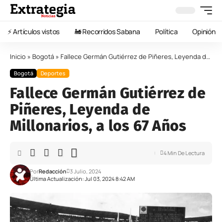
⚡️ Artículos vistos
🚂 Recorridos Sabana
Política
Opinión
Inicio
»
Bogotá
»
Fallece Germán Gutiérrez de Piñeres, Leyenda de Millonarios, a los 67 Años
Bogotá
Deportes
Fallece Germán Gutiérrez de
Piñeres, Leyenda de
Millonarios, a los 67 Años
4 Min De Lectura
Por
Redacción
3 Julio, 2024
Última Actualización: Jul 03, 2024 8:42 AM