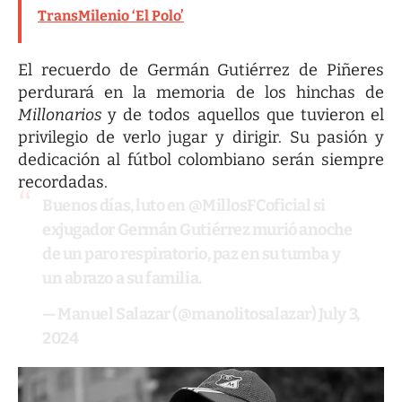
TransMilenio ‘El Polo’
El recuerdo de Germán Gutiérrez de Piñeres
perdurará en la memoria de los hinchas de
Millonarios
y de todos aquellos que tuvieron el
privilegio de verlo jugar y dirigir. Su pasión y
dedicación al fútbol colombiano serán siempre
recordadas.
Buenos días, luto en
@MillosFCoficial
si
exjugador Germán Gutiérrez murió anoche
de un paro respiratorio, paz en su tumba y
un abrazo a su familia.
— Manuel Salazar (@manolitosalazar)
July 3,
2024