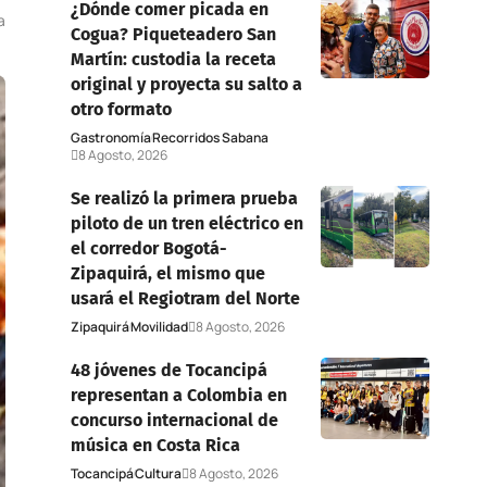
¿Dónde comer picada en
a
Cogua? Piqueteadero San
Martín: custodia la receta
original y proyecta su salto a
otro formato
Gastronomía
Recorridos Sabana
8 Agosto, 2026
Se realizó la primera prueba
piloto de un tren eléctrico en
el corredor Bogotá-
Zipaquirá, el mismo que
usará el Regiotram del Norte
Zipaquirá
Movilidad
8 Agosto, 2026
48 jóvenes de Tocancipá
representan a Colombia en
concurso internacional de
música en Costa Rica
Tocancipá
Cultura
8 Agosto, 2026