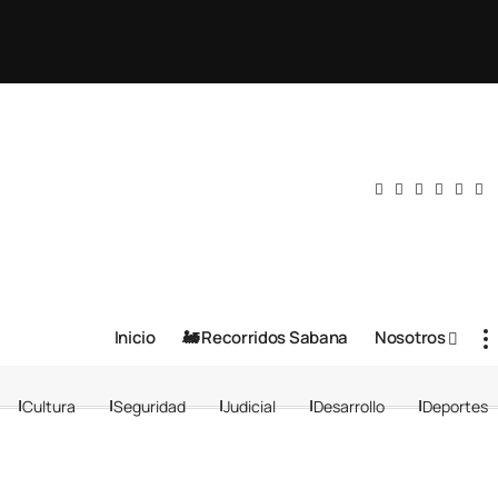
Inicio
🚂 Recorridos Sabana
Nosotros
Cultura
Seguridad
Judicial
Desarrollo
Deportes