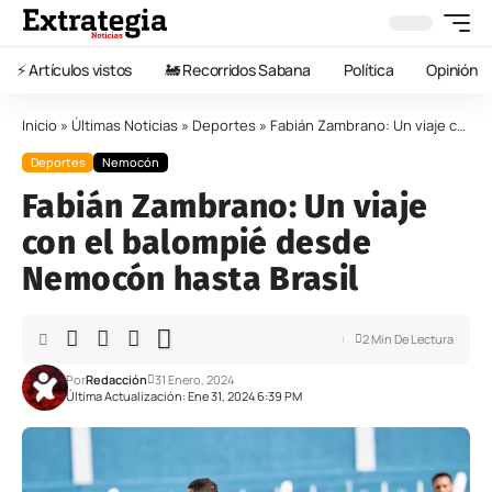
⚡️ Artículos vistos
🚂 Recorridos Sabana
Política
Opinión
Inicio
»
Últimas Noticias
»
Deportes
»
Fabián Zambrano: Un viaje con el balompié desde Nemocón hasta Brasil
Deportes
Nemocón
Fabián Zambrano: Un viaje
con el balompié desde
Nemocón hasta Brasil
2 Min De Lectura
Por
Redacción
31 Enero, 2024
Última Actualización: Ene 31, 2024 6:39 PM