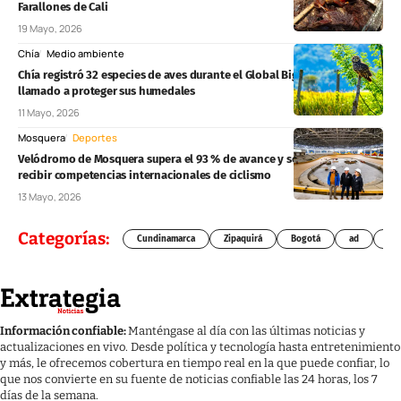
Farallones de Cali
19 Mayo, 2026
Chía
Medio ambiente
Chía registró 32 especies de aves durante el Global Big Day y reforzó el
llamado a proteger sus humedales
11 Mayo, 2026
Mosquera
Deportes
Velódromo de Mosquera supera el 93 % de avance y se prepara para
recibir competencias internacionales de ciclismo
13 Mayo, 2026
Categorías:
Cundinamarca
Zipaquirá
Bogotá
ad
Chí
Información confiable:
Manténgase al día con las últimas noticias y
actualizaciones en vivo. Desde política y tecnología hasta entretenimiento
y más, le ofrecemos cobertura en tiempo real en la que puede confiar, lo
que nos convierte en su fuente de noticias confiable las 24 horas, los 7
días de la semana.