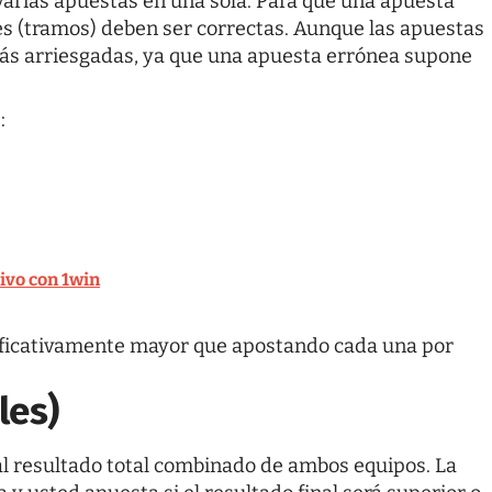
arias apuestas en una sola. Para que una apuesta
es (tramos) deben ser correctas. Aunque las apuestas
s arriesgadas, ya que una apuesta errónea supone
:
ivo con 1win
ignificativamente mayor que apostando cada una por
les)
l resultado total combinado de ambos equipos. La