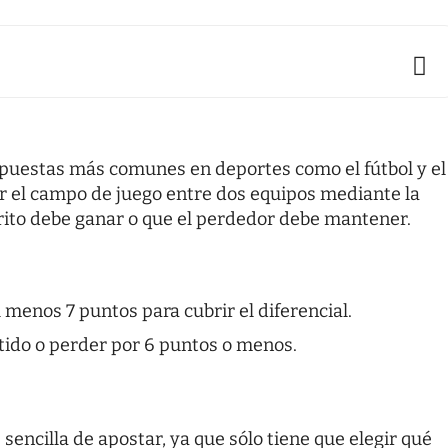
 apuestas más comunes en deportes como el fútbol y el
ar el campo de juego entre dos equipos mediante la
rito debe ganar o que el perdedor debe mantener.
 menos 7 puntos para cubrir el diferencial.
rtido o perder por 6 puntos o menos.
sencilla de apostar, ya que sólo tiene que elegir qué