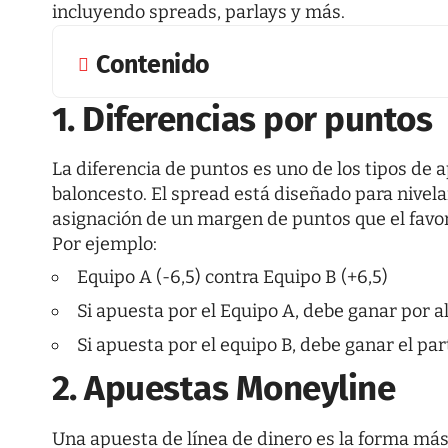
incluyendo spreads, parlays y más.
Contenido
1. Diferencias por puntos
La diferencia de puntos es uno de los tipos de
baloncesto. El spread está diseñado para nivel
asignación de un margen de puntos que el favo
Por ejemplo:
Equipo A (-6,5) contra Equipo B (+6,5)
Si apuesta por el Equipo A, debe ganar por al
Si apuesta por el equipo B, debe ganar el pa
2. Apuestas Moneyline
Una apuesta de línea de dinero es la forma más 