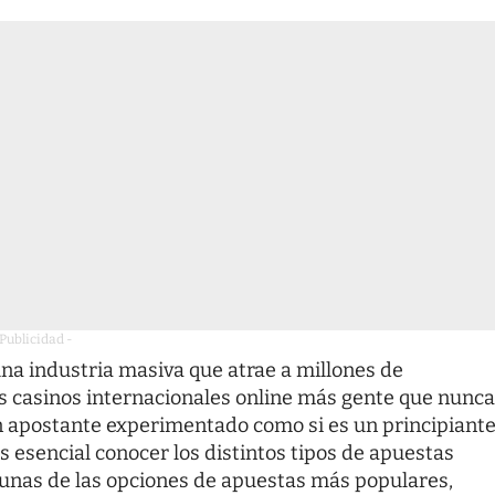
 Publicidad -
na industria masiva que atrae a millones de
os
casinos internacionales online
más gente que nunca
un apostante experimentado como si es un principiant
 esencial conocer los distintos tipos de apuestas
gunas de las opciones de apuestas más populares,