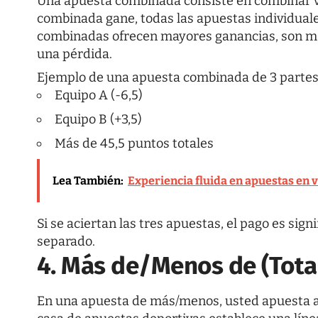
Una apuesta combinada consiste en combinar v
combinada gane, todas las apuestas individual
combinadas ofrecen mayores ganancias, son má
una pérdida.
Ejemplo de una apuesta combinada de 3 partes
Equipo A (-6,5)
Equipo B (+3,5)
Más de 45,5 puntos totales
Lea También:
Experiencia fluida en apuestas en v
Si se aciertan las tres apuestas, el pago es s
separado.
4. Más de/Menos de (Tota
En una apuesta de más/menos, usted apuesta a