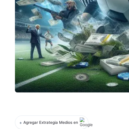
+
Agregar Extrategia Medios en