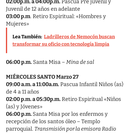
02:00p.m. a 04:00p.m.
Pascua Pre juvenil y
Juvenil de 12 años en adelante
03:00 p.m
. Retiro Espiritual: «Hombres y
Mujeres»
Lea También:
Ladrilleros de Nemocón buscan
transformar su oficio con tecnología limpia
06:00 p.m.
Santa Misa –
Mina de sal
MIÉRCOLES SANTO Marzo 27
09:00 a.m. a 11:00a.m.
Pascua Infantil Niños (as)
de 4 a 11 años
02:00 p.m. a 05:30p.m.
Retiro Espiritual «Niños
(as) y Jóvenes»
06:00 p.m.
Santa Misa por los enfermos y
recepción de los santos óleo – Templo
parroquial.
Transmisión por la emisora Radio