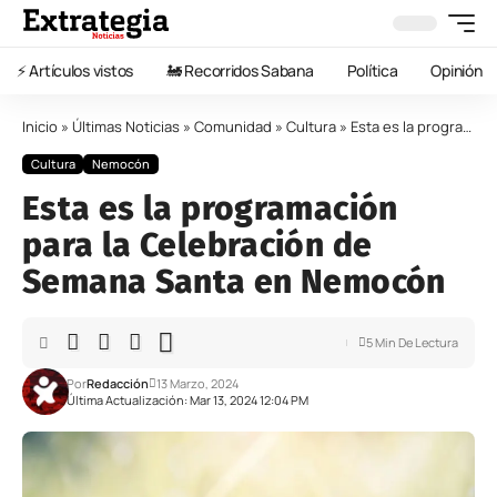
⚡️ Artículos vistos
🚂 Recorridos Sabana
Política
Opinión
Inicio
»
Últimas Noticias
»
Comunidad
»
Cultura
»
Esta es la programación para la Celebración de Semana Santa en Nemocón
Cultura
Nemocón
Esta es la programación
para la Celebración de
Semana Santa en Nemocón
5 Min De Lectura
Por
Redacción
13 Marzo, 2024
Última Actualización: Mar 13, 2024 12:04 PM