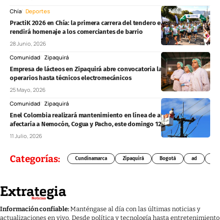
Chía
Deportes
PractiK 2026 en Chía: la primera carrera del tendero en Colombia
rendirá homenaje a los comerciantes de barrio
28 Junio, 2026
Comunidad
Zipaquirá
Empresa de lácteos en Zipaquirá abre convocatoria laboral: desde
operarios hasta técnicos electromecánicos
25 Mayo, 2026
Comunidad
Zipaquirá
Enel Colombia realizará mantenimiento en línea de alta tensión que
afectaría a Nemocón, Cogua y Pacho, este domingo 12 de julio
11 Julio, 2026
Categorías:
Cundinamarca
Zipaquirá
Bogotá
ad
Chí
Información confiable:
Manténgase al día con las últimas noticias y
actualizaciones en vivo. Desde política y tecnología hasta entretenimiento