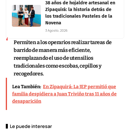
38 años de hojaldre artesanal en
Zipaquirá: la historia detrás de
los tradicionales Pasteles de la
Novena
3 Agosto, 2026
Permiten a los operarios realizar tareas de
barrido de manera más eficiente,
reemplazando el uso de utensilios
tradicionales como escobas, cepillos y
recogedores.
Lea También:
En Zipaquirá: La JEP permitió que
familia despidiera a Juan Triviño tras 11 años de
desaparición
Le puede interesar