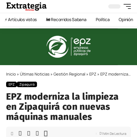
⚡️ Artículos vistos
🚂 Recorridos Sabana
Política
Opinión
Inicio
»
Últimas Noticias
»
Gestión Regional
»
EPZ
»
EPZ moderniza la limpieza en Zipaquirá con nuevas máquinas manuales
EPZ
Zipaquirá
EPZ moderniza la limpieza
en Zipaquirá con nuevas
máquinas manuales
1 Min De Lectura