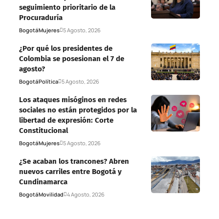
seguimiento prioritario de la
Procuraduría
Bogotá
Mujeres
5 Agosto, 2026
¿Por qué los presidentes de
Colombia se posesionan el 7 de
agosto?
Bogotá
Política
5 Agosto, 2026
Los ataques misóginos en redes
sociales no están protegidos por la
libertad de expresión: Corte
Constitucional
Bogotá
Mujeres
5 Agosto, 2026
¿Se acaban los trancones? Abren
nuevos carriles entre Bogotá y
Cundinamarca
Bogotá
Movilidad
4 Agosto, 2026