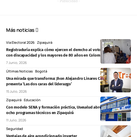
- Publicidad -
Más noticias
Vía Electoral 2026
Zipaquirá
Registraduría explica cómo ejercen el derecho al voto las personas
con discapacidad y los mayores de 80 años en Colombia
7 Junio, 2026
Últimas Noticias
Bogotá
Una mirada que transforma: Jhon Alejandro Linares Camberos
presenta ‘Las dos caras del liderazgo’
15 Julio, 2026
Zipaquirá
Educación
Con modelo SENA y formación práctica, Usesalud abre matrículas para
ocho programas técnicos en Zipaquirá
11 Julio, 2026
Seguridad
Ventajas de aire acondicionado inverter