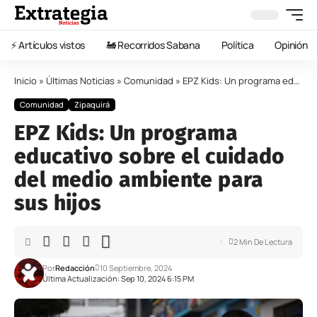
⚡️ Artículos vistos
🚂 Recorridos Sabana
Política
Opinión
Inicio
»
Últimas Noticias
»
Comunidad
»
EPZ Kids: Un programa educativo sobre el cuidado del medio ambiente para sus hijos
Comunidad
Zipaquirá
EPZ Kids: Un programa
educativo sobre el cuidado
del medio ambiente para
sus hijos
2 Min De Lectura
Por
Redacción
10 Septiembre, 2024
Última Actualización: Sep 10, 2024 6:15 PM