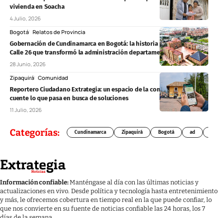
vivienda en Soacha
4 Julio, 2026
Bogotá
Relatos de Provincia
Gobernación de Cundinamarca en Bogotá: la historia de la sede en la
Calle 26 que transformó la administración departamental
28 Junio, 2026
Zipaquirá
Comunidad
Reportero Ciudadano Extrategia: un espacio de la comunidad para que
cuente lo que pasa en busca de soluciones
11 Julio, 2026
Categorías:
Cundinamarca
Zipaquirá
Bogotá
ad
Chí
Información confiable:
Manténgase al día con las últimas noticias y
actualizaciones en vivo. Desde política y tecnología hasta entretenimiento
y más, le ofrecemos cobertura en tiempo real en la que puede confiar, lo
que nos convierte en su fuente de noticias confiable las 24 horas, los 7
días de la semana.