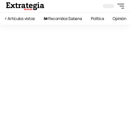
⚡️ Artículos vistos
🚂 Recorridos Sabana
Política
Opinión