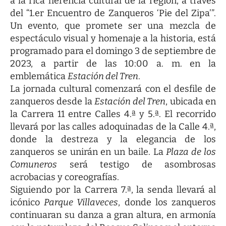
a la rica herencia cultural de la región, a través
del “1.er Encuentro de Zanqueros ‘Pie del Zipa’”.
Un evento, que promete ser una mezcla de
espectáculo visual y homenaje a la historia, está
programado para el domingo 3 de septiembre de
2023, a partir de las 10:00 a. m. en la
emblemática
Estación del Tren
.
La jornada cultural comenzará con el desfile de
zanqueros desde la
Estación del Tren
, ubicada en
la Carrera 11 entre Calles 4.ª y 5.ª. El recorrido
llevará por las calles adoquinadas de la Calle 4.ª,
donde la destreza y la elegancia de los
zanqueros se unirán en un baile. La
Plaza de los
Comuneros
será testigo de asombrosas
acrobacias y coreografías.
Siguiendo por la Carrera 7.ª, la senda llevará al
icónico
Parque Villaveces
, donde los zanqueros
continuaran su danza a gran altura, en armonía