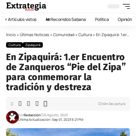
⚡️ Artículos vistos
🚂 Recorridos Sabana
Política
Opinión
Inicio
»
Últimas Noticias
»
Comunidad
»
Cultura
»
En Zipaquirá: 1.er Encuentro de Zanqueros “Pie del Zipa” para conmemorar la tradición y destreza
Cultura
Zipaquirá
En Zipaquirá: 1.er Encuentro
de Zanqueros “Pie del Zipa”
para conmemorar la
tradición y destreza
2 Min De Lectura
Por
Redacción
25 Agosto, 2023
Última Actualización: Sep 01, 2023 6:21 PM