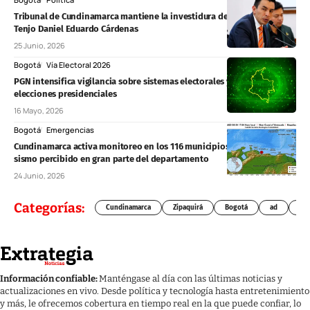
Tribunal de Cundinamarca mantiene la investidura del concejal de
Tenjo Daniel Eduardo Cárdenas
25 Junio, 2026
Bogotá
Vía Electoral 2026
PGN intensifica vigilancia sobre sistemas electorales y simulacros para
elecciones presidenciales
16 Mayo, 2026
Bogotá
Emergencias
Cundinamarca activa monitoreo en los 116 municipios tras fuerte
sismo percibido en gran parte del departamento
24 Junio, 2026
Categorías:
Cundinamarca
Zipaquirá
Bogotá
ad
Chí
Información confiable:
Manténgase al día con las últimas noticias y
actualizaciones en vivo. Desde política y tecnología hasta entretenimiento
y más, le ofrecemos cobertura en tiempo real en la que puede confiar, lo