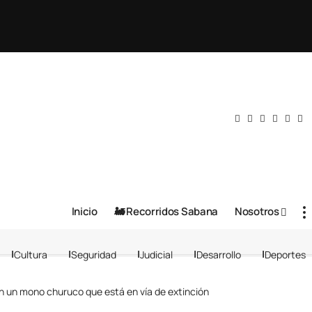
Inicio
🚂 Recorridos Sabana
Nosotros
Cultura
Seguridad
Judicial
Desarrollo
Deportes
n un mono churuco que está en vía de extinción