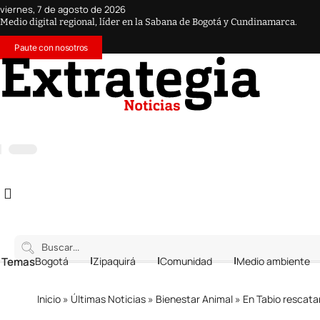
viernes, 7 de agosto de 2026
Medio digital regional, líder en la Sabana de Bogotá y Cundinamarca.
Paute con nosotros
 Temas
Bogotá
Zipaquirá
Comunidad
Medio ambiente
Inicio
»
Últimas Noticias
»
Bienestar Animal
»
En Tabio rescata