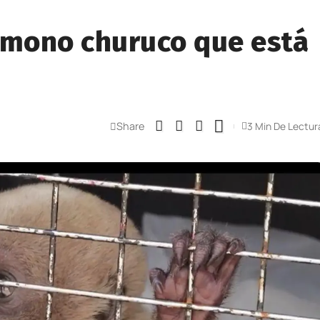
 mono churuco que está
Share
3 Min De Lectur