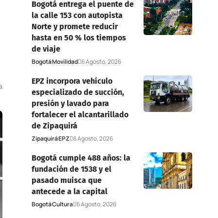
Bogotá entrega el puente de
la calle 153 con autopista
Norte y promete reducir
hasta en 50 % los tiempos
de viaje
Bogotá
Movilidad
6 Agosto, 2026
EPZ incorpora vehículo
a
especializado de succión,
presión y lavado para
fortalecer el alcantarillado
de Zipaquirá
Zipaquirá
EPZ
6 Agosto, 2026
Bogotá cumple 488 años: la
fundación de 1538 y el
pasado muisca que
antecede a la capital
Bogotá
Cultura
6 Agosto, 2026