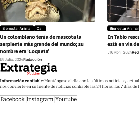
Bienestar Animal
Cali
Bienestar Animal
Un colombiano tenía de mascota la
En Tabio res
serpiente más grande del mundo; su
está en vía d
nombre era ‘Coqueta’
16 Abril, 2024
Red
9 Julio, 2024
Redacción
Información confiable:
Manténgase al día con las últimas noticias y actua
nos convierte en su fuente de noticias confiable las 24 horas, los 7 días de
Facebook
Instagram
Youtube