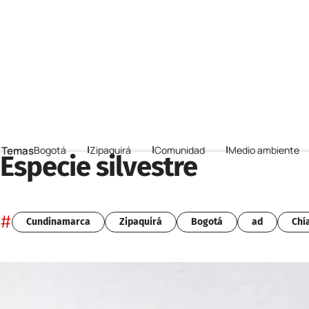
 Temas
Bogotá
Zipaquirá
Comunidad
Medio ambiente
Especie silvestre
#
Cundinamarca
Zipaquirá
Bogotá
ad
Chí