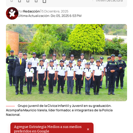
4 Min De Lectura
Por
Redacción
5 Diciembre, 2025
Última Actualización: Dic 05, 2025 6:53 PM
Grupo juvenil de la Cívica Infantil y Juvenil en su graduación.
Acompaña Mauricio Varela, líder formador, e integrantes de la Policía
Nacional.
Agregue Extrategia Medios a sus medios
×
preferidos en Google