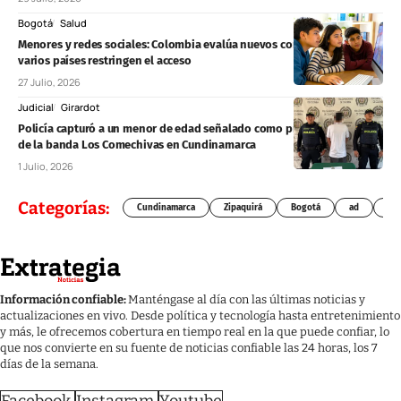
Bogotá
Salud
Menores y redes sociales: Colombia evalúa nuevos controles mientras
varios países restringen el acceso
27 Julio, 2026
Judicial
Girardot
Policía capturó a un menor de edad señalado como presunto sicario
de la banda Los Comechivas en Cundinamarca
1 Julio, 2026
Categorías:
Cundinamarca
Zipaquirá
Bogotá
ad
Chí
Información confiable:
Manténgase al día con las últimas noticias y
actualizaciones en vivo. Desde política y tecnología hasta entretenimiento
y más, le ofrecemos cobertura en tiempo real en la que puede confiar, lo
que nos convierte en su fuente de noticias confiable las 24 horas, los 7
días de la semana.