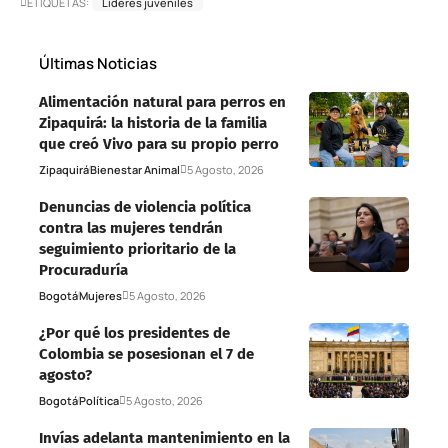
ETIQUETAS:
Líderes juveniles
Últimas Noticias
Alimentación natural para perros en
Zipaquirá: la historia de la familia
que creó Vivo para su propio perro
Zipaquirá
Bienestar Animal
5 Agosto, 2026
Denuncias de violencia política
contra las mujeres tendrán
seguimiento prioritario de la
Procuraduría
Bogotá
Mujeres
5 Agosto, 2026
¿Por qué los presidentes de
Colombia se posesionan el 7 de
agosto?
Bogotá
Política
5 Agosto, 2026
Invías adelanta mantenimiento en la