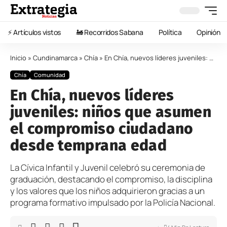
⚡️ Artículos vistos
🚂 Recorridos Sabana
Política
Opinión
Inicio
»
Cundinamarca
»
Chía
»
En Chía, nuevos líderes juveniles: niños que asumen el compromiso ciudadano desde temprana edad
Chía
Comunidad
En Chía, nuevos líderes
juveniles: niños que asumen
el compromiso ciudadano
desde temprana edad
La Cívica Infantil y Juvenil celebró su ceremonia de
graduación, destacando el compromiso, la disciplina
y los valores que los niños adquirieron gracias a un
programa formativo impulsado por la Policía Nacional.