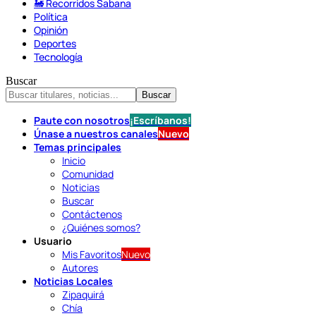
🚂 Recorridos Sabana
Política
Opinión
Deportes
Tecnología
Buscar
Paute con nosotros
¡Escríbanos!
Únase a nuestros canales
Nuevo
Temas principales
Inicio
Comunidad
Noticias
Buscar
Contáctenos
¿Quiénes somos?
Usuario
Mis Favoritos
Nuevo
Autores
Noticias Locales
Zipaquirá
Chía