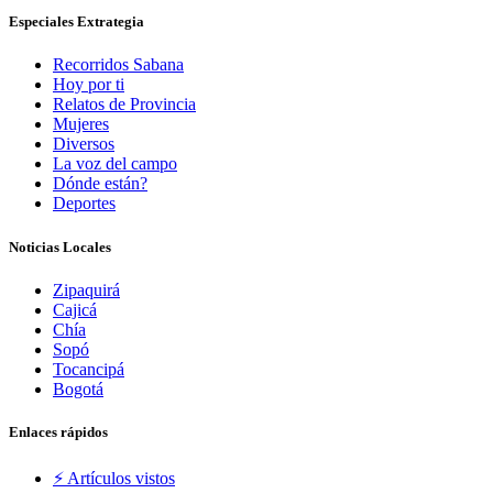
Especiales Extrategia
Recorridos Sabana
Hoy por ti
Relatos de Provincia
Mujeres
Diversos
La voz del campo
Dónde están?
Deportes
Noticias Locales
Zipaquirá
Cajicá
Chía
Sopó
Tocancipá
Bogotá
Enlaces rápidos
⚡️ Artículos vistos