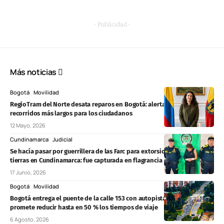
- Publicidad -
Más noticias
Bogotá
Movilidad
RegioTram del Norte desata reparos en Bogotá: alertan cierres, rejas y
recorridos más largos para los ciudadanos
12 Mayo, 2026
Cundinamarca
Judicial
Se hacía pasar por guerrillera de las Farc para extorsionar y robar
tierras en Cundinamarca: fue capturada en flagrancia
17 Junio, 2026
Bogotá
Movilidad
Bogotá entrega el puente de la calle 153 con autopista Norte y
promete reducir hasta en 50 % los tiempos de viaje
6 Agosto, 2026