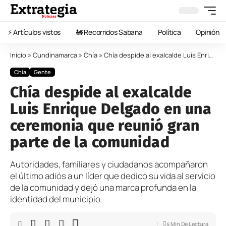
⚡️ Artículos vistos
🚂 Recorridos Sabana
Política
Opinión
Inicio
»
Cundinamarca
»
Chía
»
Chía despide al exalcalde Luis Enrique Delgado en una ceremonia que reunió gran parte de la comunidad
Chía
Gente
Chía despide al exalcalde
Luis Enrique Delgado en una
ceremonia que reunió gran
parte de la comunidad
Autoridades, familiares y ciudadanos acompañaron
el último adiós a un líder que dedicó su vida al servicio
de la comunidad y dejó una marca profunda en la
identidad del municipio.
4 Min De Lectura