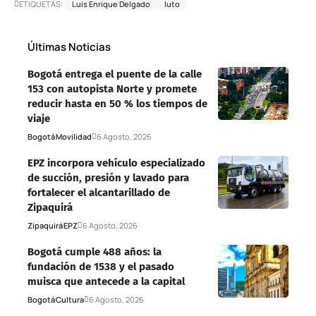
ETIQUETAS:
Luis Enrique Delgado
luto
Últimas Noticias
Bogotá entrega el puente de la calle
153 con autopista Norte y promete
reducir hasta en 50 % los tiempos de
viaje
Bogotá
Movilidad
6 Agosto, 2026
EPZ incorpora vehículo especializado
de succión, presión y lavado para
fortalecer el alcantarillado de
Zipaquirá
Zipaquirá
EPZ
6 Agosto, 2026
Bogotá cumple 488 años: la
fundación de 1538 y el pasado
muisca que antecede a la capital
Bogotá
Cultura
6 Agosto, 2026