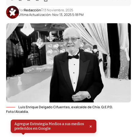
Por
Redacción
13 Noviembre, 2025
Última Actualización: Nov 13, 2025 5:18 PM
Luis Enrique Delgado Cifuentes, exalcalde de Chía. Q.E.P.D.
Foto/Alcaldía.
Agregue Extrategia Medios a sus medios
×
preferidos en Google