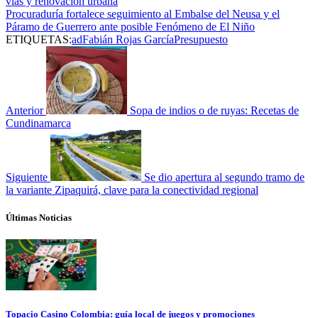
vías y renovación urbana
Procuraduría fortalece seguimiento al Embalse del Neusa y el
Páramo de Guerrero ante posible Fenómeno de El Niño
ETIQUETAS:
ad
Fabián Rojas García
Presupuesto
Anterior
Sopa de indios o de ruyas: Recetas de
Cundinamarca
Siguiente
Se dio apertura al segundo tramo de
la variante Zipaquirá, clave para la conectividad regional
Últimas Noticias
Topacio Casino Colombia: guía local de juegos y promociones