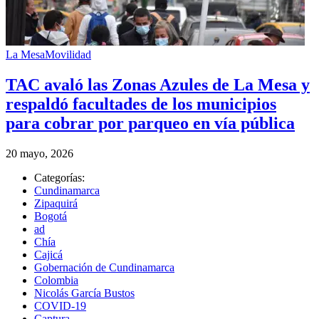
La Mesa
Movilidad
TAC avaló las Zonas Azules de La Mesa y
respaldó facultades de los municipios
para cobrar por parqueo en vía pública
20 mayo, 2026
Categorías:
Cundinamarca
Zipaquirá
Bogotá
ad
Chía
Cajicá
Gobernación de Cundinamarca
Colombia
Nicolás García Bustos
COVID-19
Captura