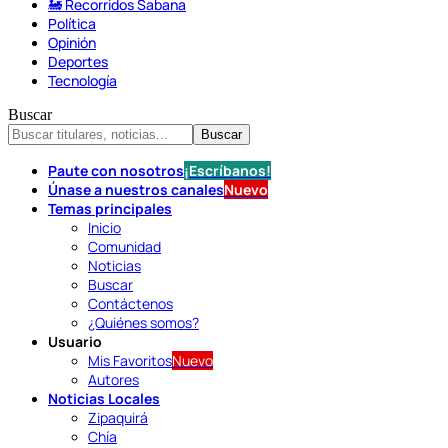
🚂 Recorridos Sabana
Política
Opinión
Deportes
Tecnología
Buscar
Paute con nosotros
¡Escríbanos!
Únase a nuestros canales
Nuevo
Temas principales
Inicio
Comunidad
Noticias
Buscar
Contáctenos
¿Quiénes somos?
Usuario
Mis Favoritos
Nuevo
Autores
Noticias Locales
Zipaquirá
Chía