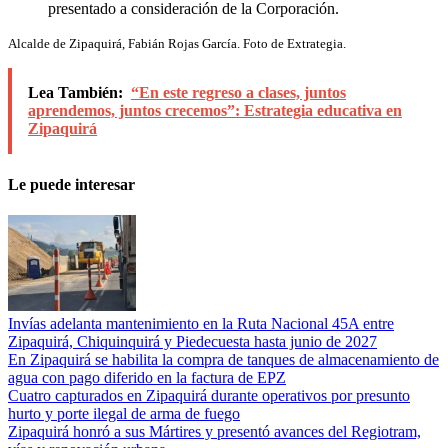
presentado a consideración de la Corporación.
Alcalde de Zipaquirá, Fabián Rojas García. Foto de Extrategia.
Lea También:
“En este regreso a clases, juntos
aprendemos, juntos crecemos”: Estrategia educativa en
Zipaquirá
Le puede interesar
Invías adelanta mantenimiento en la Ruta Nacional 45A entre
Zipaquirá, Chiquinquirá y Piedecuesta hasta junio de 2027
En Zipaquirá se habilita la compra de tanques de almacenamiento de
agua con pago diferido en la factura de EPZ
Cuatro capturados en Zipaquirá durante operativos por presunto
hurto y porte ilegal de arma de fuego
Zipaquirá honró a sus Mártires y presentó avances del Regiotram,