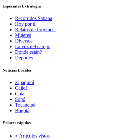
Especiales Extrategia
Recorridos Sabana
Hoy por ti
Relatos de Provincia
Mujeres
Diversos
La voz del campo
Dónde están?
Deportes
Noticias Locales
Zipaquirá
Cajicá
Chía
Sopó
Tocancipá
Bogotá
Enlaces rápidos
⚡️ Artículos vistos