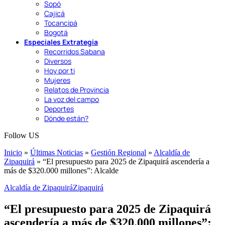
Sopó
Cajicá
Tocancipá
Bogotá
Especiales Extrategia
Recorridos Sabana
Diversos
Hoy por ti
Mujeres
Relatos de Provincia
La voz del campo
Deportes
Dónde están?
Follow US
Inicio
»
Últimas Noticias
»
Gestión Regional
»
Alcaldía de
Zipaquirá
»
“El presupuesto para 2025 de Zipaquirá ascendería a
más de $320.000 millones”: Alcalde
Alcaldía de Zipaquirá
Zipaquirá
“El presupuesto para 2025 de Zipaquirá
ascendería a más de $320.000 millones”: