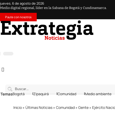
jueves, 6 de agosto de 2026
Medio digital regional, líder en la Sabana de Bogotá y Cundinamarca.
Paute con nosotros
 Temas
Bogotá
Zipaquirá
Comunidad
Medio ambiente
Inicio
»
Últimas Noticias
»
Comunidad
»
Gente
»
Ejército Nacio