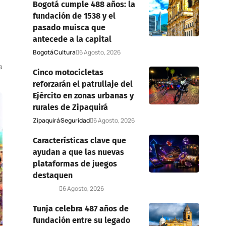
Bogotá cumple 488 años: la
fundación de 1538 y el
pasado muisca que
antecede a la capital
Bogotá
Cultura
6 Agosto, 2026
a
Cinco motocicletas
reforzarán el patrullaje del
Ejército en zonas urbanas y
rurales de Zipaquirá
Zipaquirá
Seguridad
6 Agosto, 2026
Características clave que
ayudan a que las nuevas
plataformas de juegos
destaquen
Deportes
6 Agosto, 2026
Tunja celebra 487 años de
fundación entre su legado