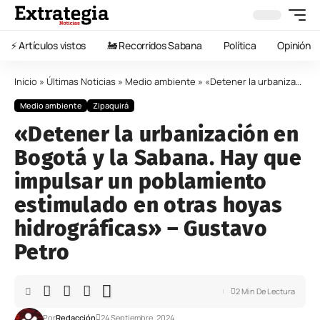
⚡️ Artículos vistos
🚂 Recorridos Sabana
Política
Opinión
Inicio
»
Últimas Noticias
»
Medio ambiente
»
«Detener la urbanización en Bogotá y la Sabana. Hay que impulsar un poblamiento estimulado en otras hoyas hidrográficas» – Gustavo Petro
Medio ambiente
Zipaquirá
«Detener la urbanización en
Bogotá y la Sabana. Hay que
impulsar un poblamiento
estimulado en otras hoyas
hidrográficas» – Gustavo
Petro
2 Min De Lectura
Por
Redacción
24 Septiembre, 2024