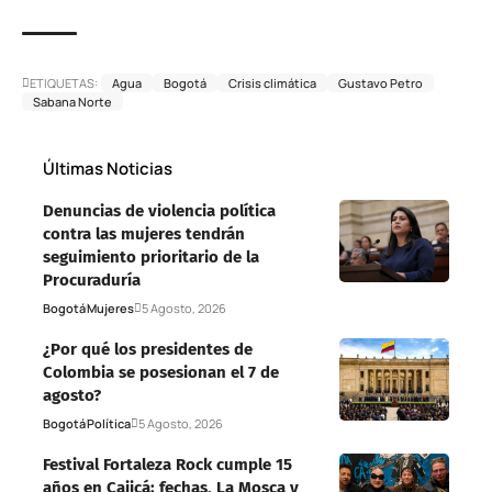
ETIQUETAS:
Agua
Bogotá
Crisis climática
Gustavo Petro
Sabana Norte
Últimas Noticias
Denuncias de violencia política
contra las mujeres tendrán
seguimiento prioritario de la
Procuraduría
Bogotá
Mujeres
5 Agosto, 2026
¿Por qué los presidentes de
Colombia se posesionan el 7 de
agosto?
Bogotá
Política
5 Agosto, 2026
Festival Fortaleza Rock cumple 15
años en Cajicá: fechas, La Mosca y