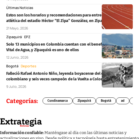
Últimas Noticias
Estos son los horarios y recomendaciones para entrenar en la pista
atlética del estadio Héctor “El Zipa” González, en Zipaquirá
21 Mayo, 2026
Zipaquirá
EPZ
Solo 13 municipios en Colombia cuentan con el beneficio del Mínimo
Vital de Agua, y Zipaquirá es uno de ellos
12 Junio, 2026
Bogotá
Deportes
Falleció Rafael Antonio Niño, leyenda boyacense del ciclismo
colombiano y seis veces campeón de la Vuelta a Colombia
9 Julio, 2026
Categorías:
Cundinamarca
Zipaquirá
Bogotá
ad
Chí
Información confiable:
Manténgase al día con las últimas noticias y
actualizaciones en vivo. Desde política y tecnología hasta entretenimiento