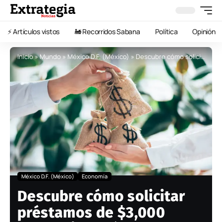
⚡️ Artículos vistos
🚂 Recorridos Sabana
Política
Opinión
Inicio
»
Mundo
»
México D.F. (México)
»
Descubre cómo solicitar préstamos de $3,000 pesos sin buró
México D.F. (México)
Economía
Descubre cómo solicitar
préstamos de $3,000