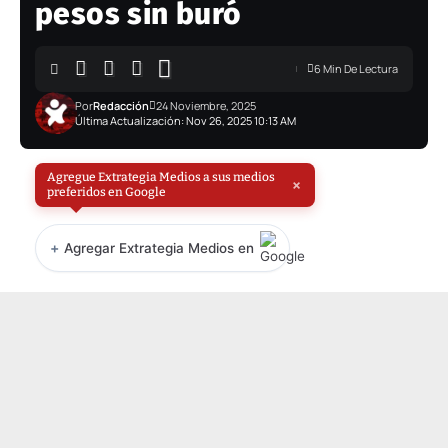
pesos sin buró
6 Min De Lectura
Por
Redacción
24 Noviembre, 2025
Última Actualización: Nov 26, 2025 10:13 AM
Agregue Extrategia Medios a sus medios
×
preferidos en Google
+
Agregar Extrategia Medios en