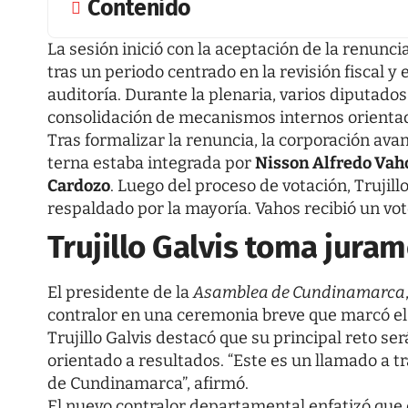
Contenido
La sesión inició con la aceptación de la renunci
tras un periodo centrado en la revisión fiscal y
auditoría. Durante la plenaria, varios diputados
consolidación de mecanismos internos orientados
Tras formalizar la renuncia, la corporación avan
terna estaba integrada por
Nisson Alfredo Vah
Cardozo
. Luego del proceso de votación, Trujill
respaldado por la mayoría. Vahos recibió un vot
Trujillo Galvis toma jura
El presidente de la
Asamblea de Cundinamarca
contralor en una ceremonia breve que marcó el i
Trujillo Galvis destacó que su principal reto se
orientado a resultados. “Este es un llamado a t
de Cundinamarca”, afirmó.
El nuevo contralor departamental enfatizó qu