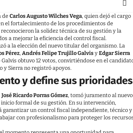
a de
Carlos Augusto Wilches Vega
, quien dejó el cargo
 en el fortalecimiento de los procedimientos de
 reconocieron la solidez técnica de su gestión y la
 a mejorar la eficiencia del control fiscal.
zó a la elección del nuevo titular del organismo. La
os Pérez
,
Andrés Felipe Trujillo Galvis
y
Edgar Sierra
o Galvis obtuvo 12 votos, convirtiéndose en el candidat
o y Sierra no registró apoyos.
mento y define sus prioridades
,
José Ricardo Porras Gómez
, tomó juramento al nuevo
nicio formal de su gestión. En su intervención,
rá garantizar un control fiscal independiente, técnico y
rabajar con profesionalismo para proteger los recurso
e el momento representa una oportunidad para