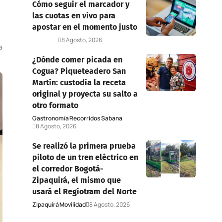
Cómo seguir el marcador y
las cuotas en vivo para
apostar en el momento justo
Deportes
8 Agosto, 2026
a
¿Dónde comer picada en
Cogua? Piqueteadero San
Martín: custodia la receta
original y proyecta su salto a
otro formato
Gastronomía
Recorridos Sabana
8 Agosto, 2026
Se realizó la primera prueba
piloto de un tren eléctrico en
el corredor Bogotá-
Zipaquirá, el mismo que
usará el Regiotram del Norte
Zipaquirá
Movilidad
8 Agosto, 2026