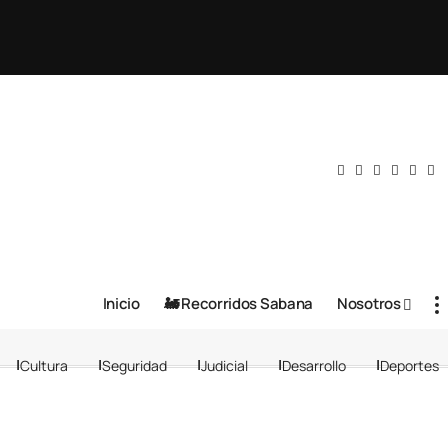
Inicio
🚂 Recorridos Sabana
Nosotros
Cultura
Seguridad
Judicial
Desarrollo
Deportes