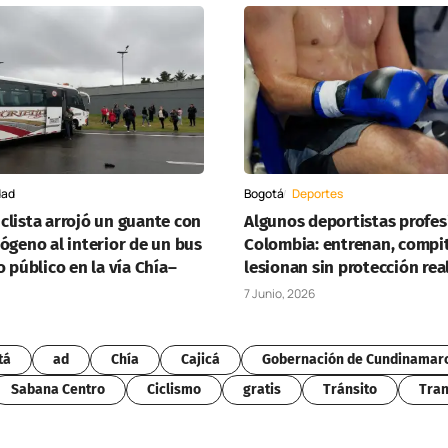
dad
Bogotá
Deportes
clista arrojó un guante con
Algunos deportistas profes
ógeno al interior de un bus
Colombia: entrenan, compit
o público en la vía Chía–
lesionan sin protección rea
7 Junio, 2026
tá
ad
Chía
Cajicá
Gobernación de Cundinamar
Sabana Centro
Ciclismo
gratis
Tránsito
Tran