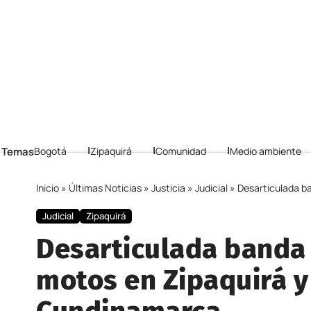
 Temas
Bogotá
Zipaquirá
Comunidad
Medio ambiente
Inicio
»
Últimas Noticias
»
Justicia
»
Judicial
»
Desarticulada ba
Judicial
Zipaquirá
Desarticulada banda 
motos en Zipaquirá y