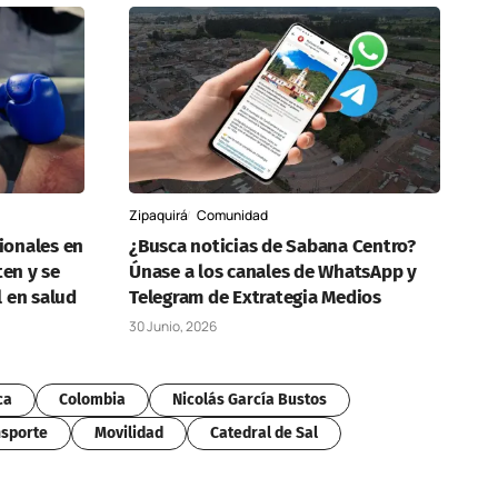
Zipaquirá
Comunidad
ionales en
¿Busca noticias de Sabana Centro?
en y se
Únase a los canales de WhatsApp y
l en salud
Telegram de Extrategia Medios
30 Junio, 2026
ca
Colombia
Nicolás García Bustos
sporte
Movilidad
Catedral de Sal