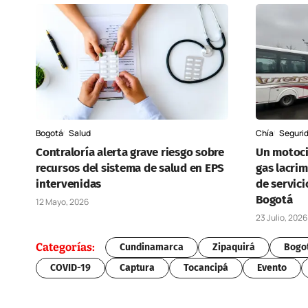
Bogotá
Salud
Chía
Seguri
Contraloría alerta grave riesgo sobre
Un motoci
recursos del sistema de salud en EPS
gas lacrim
intervenidas
de servici
Bogotá
12 Mayo, 2026
23 Julio, 2026
Categorías:
Cundinamarca
Zipaquirá
Bogo
COVID-19
Captura
Tocancipá
Evento