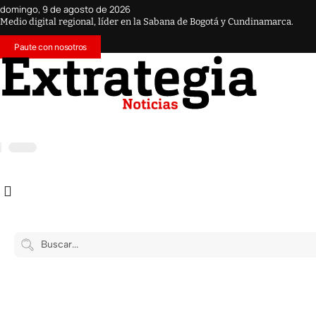
domingo, 9 de agosto de 2026
Medio digital regional, líder en la Sabana de Bogotá y Cundinamarca.
Paute con nosotros