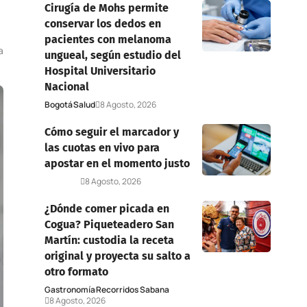
Cirugía de Mohs permite
conservar los dedos en
pacientes con melanoma
a
ungueal, según estudio del
Hospital Universitario
Nacional
Bogotá
Salud
8 Agosto, 2026
Cómo seguir el marcador y
las cuotas en vivo para
apostar en el momento justo
Deportes
8 Agosto, 2026
¿Dónde comer picada en
Cogua? Piqueteadero San
Martín: custodia la receta
original y proyecta su salto a
otro formato
Gastronomía
Recorridos Sabana
8 Agosto, 2026