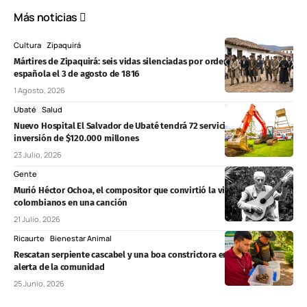
Más noticias
Cultura
Zipaquirá
Mártires de Zipaquirá: seis vidas silenciadas por orden de la Corona
española el 3 de agosto de 1816
1 Agosto, 2026
Ubaté
Salud
Nuevo Hospital El Salvador de Ubaté tendrá 72 servicios y una
inversión de $120.000 millones
23 Julio, 2026
Gente
Murió Héctor Ochoa, el compositor que convirtió la vida de los
colombianos en una canción
21 Julio, 2026
Ricaurte
Bienestar Animal
Rescatan serpiente cascabel y una boa constrictora en Ricaurte tras
alerta de la comunidad
25 Junio, 2026