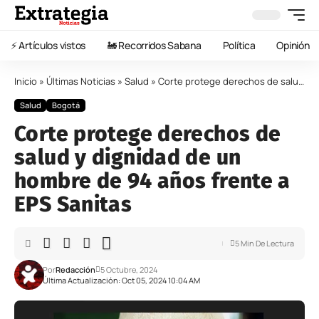
⚡️ Artículos vistos
🚂 Recorridos Sabana
Política
Opinión
Inicio
»
Últimas Noticias
»
Salud
»
Corte protege derechos de salud y dignidad de un hombre de 94 años frente a EPS Sanitas
Salud
Bogotá
Corte protege derechos de
salud y dignidad de un
hombre de 94 años frente a
EPS Sanitas
5 Min De Lectura
Por
Redacción
5 Octubre, 2024
Última Actualización: Oct 05, 2024 10:04 AM