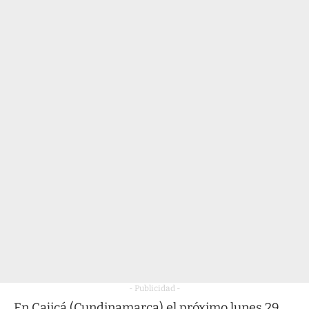
- Publicidad -
En Cajicá (Cundinamarca) el próximo lunes 29