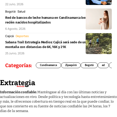
22 Julio, 2026
Bogotá
Salud
Red de bancos de leche humana en Cundinamarca beneficia a 362
recién nacidos hospitalizados
6 Agosto, 2026
Cajicá
Deportes
Sabana Trail Extrategia Medios: Cajicá será sede de una carrera de
montaña con distancias de 6K, 16K y 21K
25 Junio, 2026
Categorías:
Cundinamarca
Zipaquirá
Bogotá
ad
Chí
Información confiable:
Manténgase al día con las últimas noticias y
actualizaciones en vivo. Desde política y tecnología hasta entretenimiento
y más, le ofrecemos cobertura en tiempo real en la que puede confiar, lo
que nos convierte en su fuente de noticias confiable las 24 horas, los 7
días de la semana.