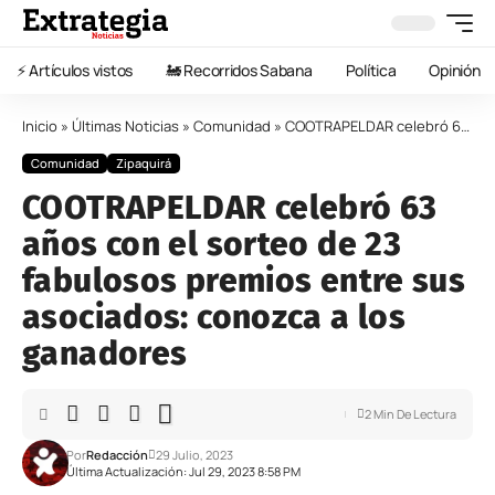
⚡️ Artículos vistos
🚂 Recorridos Sabana
Política
Opinión
Inicio
»
Últimas Noticias
»
Comunidad
»
COOTRAPELDAR celebró 63 años con el sorteo de 23 fabulosos premios entre sus asociados: conozca a los ganadores
Comunidad
Zipaquirá
COOTRAPELDAR celebró 63
años con el sorteo de 23
fabulosos premios entre sus
asociados: conozca a los
ganadores
2 Min De Lectura
Por
Redacción
29 Julio, 2023
Última Actualización: Jul 29, 2023 8:58 PM