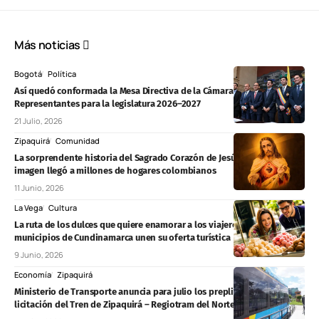
Más noticias
Bogotá
Política
Así quedó conformada la Mesa Directiva de la Cámara de
Representantes para la legislatura 2026–2027
21 Julio, 2026
Zipaquirá
Comunidad
La sorprendente historia del Sagrado Corazón de Jesús: cómo una
imagen llegó a millones de hogares colombianos
11 Junio, 2026
La Vega
Cultura
La ruta de los dulces que quiere enamorar a los viajeros: ocho
municipios de Cundinamarca unen su oferta turística
9 Junio, 2026
Economía
Zipaquirá
Ministerio de Transporte anuncia para julio los prepliegos de la
licitación del Tren de Zipaquirá – Regiotram del Norte