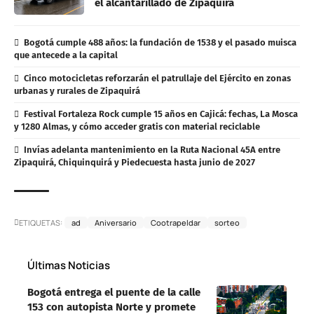
el alcantarillado de Zipaquirá
Bogotá cumple 488 años: la fundación de 1538 y el pasado muisca
que antecede a la capital
Cinco motocicletas reforzarán el patrullaje del Ejército en zonas
urbanas y rurales de Zipaquirá
Festival Fortaleza Rock cumple 15 años en Cajicá: fechas, La Mosca
y 1280 Almas, y cómo acceder gratis con material reciclable
Invías adelanta mantenimiento en la Ruta Nacional 45A entre
Zipaquirá, Chiquinquirá y Piedecuesta hasta junio de 2027
ETIQUETAS:
ad
Aniversario
Cootrapeldar
sorteo
Últimas Noticias
Bogotá entrega el puente de la calle
153 con autopista Norte y promete