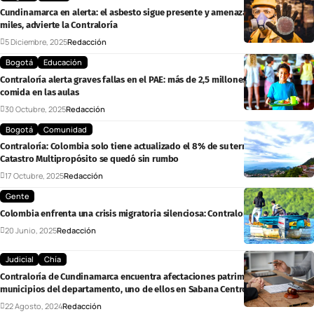
Cundinamarca en alerta: el asbesto sigue presente y amenaza la salud de
miles, advierte la Contraloría
5 Diciembre, 2025
Redacción
Bogotá
Educación
Contraloría alerta graves fallas en el PAE: más de 2,5 millones de niños sin
comida en las aulas
30 Octubre, 2025
Redacción
Bogotá
Comunidad
Contraloría: Colombia solo tiene actualizado el 8% de su territorio y el
Catastro Multipropósito se quedó sin rumbo
17 Octubre, 2025
Redacción
Gente
Colombia enfrenta una crisis migratoria silenciosa: Contraloría General
20 Junio, 2025
Redacción
Judicial
Chía
Contraloría de Cundinamarca encuentra afectaciones patrimoniales en tres
municipios del departamento, uno de ellos en Sabana Centro
22 Agosto, 2024
Redacción