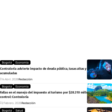
Bogotá
Economía
Contraloría advierte impacto de deuda pública, tasas altas y cargas
acumuladas
14 Abril, 2026
Redacción
Bogotá
Economía
Fallas en el manejo del impuesto al turismo por $28.310 millones y falta de
control: Contraloría
2 Febrero, 2026
Redacción
Bogotá
Salud