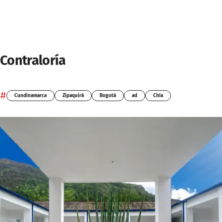
Contraloría
#
Cundinamarca
Zipaquirá
Bogotá
ad
Chía