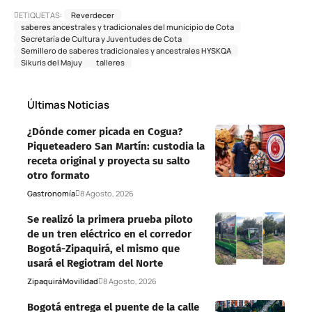
ETIQUETAS:
Reverdecer
saberes ancestrales y tradicionales del municipio de Cota
Secretaría de Cultura y Juventudes de Cota
Semillero de saberes tradicionales y ancestrales HYSKQA
Sikuris del Majuy
talleres
Últimas Noticias
¿Dónde comer picada en Cogua?
Piqueteadero San Martín: custodia la
receta original y proyecta su salto
otro formato
Gastronomía
8 Agosto, 2026
Se realizó la primera prueba piloto
de un tren eléctrico en el corredor
Bogotá-Zipaquirá, el mismo que
usará el Regiotram del Norte
Zipaquirá
Movilidad
8 Agosto, 2026
Bogotá entrega el puente de la calle