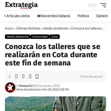
⚡️ Artículos vistos
🚂 Recorridos Sabana
Política
Opinión
Inicio
»
Últimas Noticias
»
Medio ambiente
»
Conozca los talleres que se realizarán en Cota durante este fin de semana
Medio ambiente
Comunidad
Cota
Conozca los talleres que se
realizarán en Cota durante
este fin de semana
2 Min De Lectura
Por
Redacción
25 Noviembre, 2022
Última Actualización: Nov 25, 2022 3:36 PM