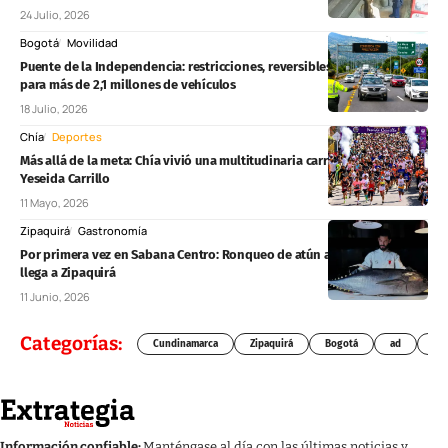
24 Julio, 2026
Bogotá
Movilidad
Puente de la Independencia: restricciones, reversibles y pico y placa
para más de 2,1 millones de vehículos
18 Julio, 2026
Chía
Deportes
Más allá de la meta: Chía vivió una multitudinaria carrera solidaria por
Yeseida Carrillo
11 Mayo, 2026
Zipaquirá
Gastronomía
Por primera vez en Sabana Centro: Ronqueo de atún aleta azul en vivo
llega a Zipaquirá
11 Junio, 2026
Categorías:
Cundinamarca
Zipaquirá
Bogotá
ad
Chí
Información confiable:
Manténgase al día con las últimas noticias y