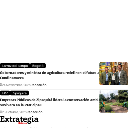
La voz del campo
Bogotá
Gobernadores y ministra de agricultura redefinen el futuro agropecuario en
Cundinamarca
24 Noviembre, 2023
Redacción
EPZ
Zipaquirá
Empresas Públicas de Zipaquirá lidera la conservación ambiental a través de
su vivero en la Ptar Zipa II
25 Octubre, 2023
Redacción