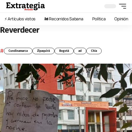
⚡️ Artículos vistos
🚂 Recorridos Sabana
Política
Opinión
Reverdecer
#
Cundinamarca
Zipaquirá
Bogotá
ad
Chía