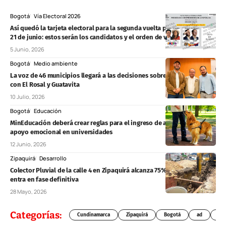
Bogotá
Vía Electoral 2026
Así quedó la tarjeta electoral para la segunda vuelta presidencial del
21 de junio: estos serán los candidatos y el orden de votación
5 Junio, 2026
Bogotá
Medio ambiente
La voz de 46 municipios llegará a las decisiones sobre el río Bogotá
con El Rosal y Guatavita
10 Julio, 2026
Bogotá
Educación
MinEducación deberá crear reglas para el ingreso de animales de
apoyo emocional en universidades
12 Junio, 2026
Zipaquirá
Desarrollo
Colector Pluvial de la calle 4 en Zipaquirá alcanza 75% de avance y
entra en fase definitiva
28 Mayo, 2026
Categorías:
Cundinamarca
Zipaquirá
Bogotá
ad
Chí