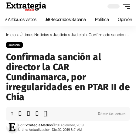
⚡️ Artículos vistos
🚂 Recorridos Sabana
Política
Opinión
Inicio
»
Últimas Noticias
»
Justicia
»
Judicial
»
Confirmada sanción al director la CAR Cundinamarca, por irregularidades en PTAR II de Chía
Judicial
Confirmada sanción al
director la CAR
Cundinamarca, por
irregularidades en PTAR II de
Chía
2 Min De Lectura
Por
Extrategia Medios
20 Diciembre, 2019
Última Actualización: Dic 20, 2019 8:41 AM