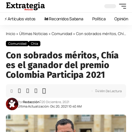
⚡️ Artículos vistos
🚂 Recorridos Sabana
Política
Opinión
Inicio
»
Últimas Noticias
»
Comunidad
»
Con sobrados méritos, Chía es el ganador del premio Colombia Participa 2021
Comunidad
Chía
Con sobrados méritos, Chía
es el ganador del premio
Colombia Participa 2021
4 Min De Lectura
Por
Redacción
20 Diciembre, 2021
Última Actualización: Dic 20, 2021 10:40 AM