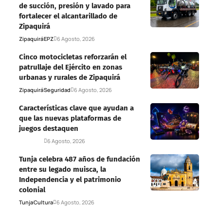
de succión, presión y lavado para
fortalecer el alcantarillado de
Zipaquirá
Zipaquirá
EPZ
6 Agosto, 2026
Cinco motocicletas reforzarán el
patrullaje del Ejército en zonas
urbanas y rurales de Zipaquirá
Zipaquirá
Seguridad
6 Agosto, 2026
Características clave que ayudan a
que las nuevas plataformas de
juegos destaquen
Deportes
6 Agosto, 2026
Tunja celebra 487 años de fundación
entre su legado muisca, la
Independencia y el patrimonio
colonial
Tunja
Cultura
6 Agosto, 2026