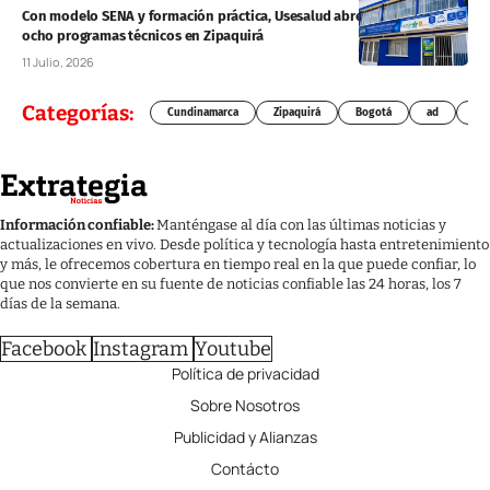
Con modelo SENA y formación práctica, Usesalud abre matrículas para
ocho programas técnicos en Zipaquirá
11 Julio, 2026
Categorías:
Cundinamarca
Zipaquirá
Bogotá
ad
Chí
Información confiable:
Manténgase al día con las últimas noticias y
actualizaciones en vivo. Desde política y tecnología hasta entretenimiento
y más, le ofrecemos cobertura en tiempo real en la que puede confiar, lo
que nos convierte en su fuente de noticias confiable las 24 horas, los 7
días de la semana.
Facebook
Instagram
Youtube
Política de privacidad
Sobre Nosotros
Publicidad y Alianzas
Contácto