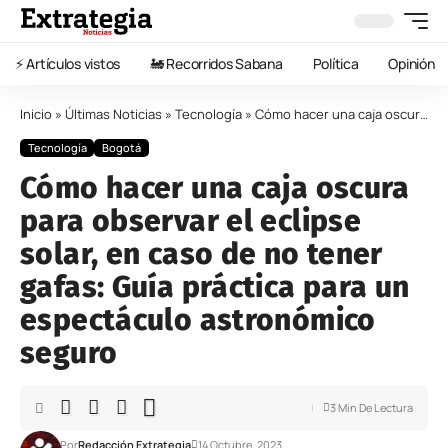
⚡️ Artículos vistos
🚂 Recorridos Sabana
Política
Opinión
Inicio
»
Últimas Noticias
»
Tecnología
»
Cómo hacer una caja oscura para observar el eclipse solar, en caso de no tener gafas: Guía práctica para un espectáculo astronómico seguro
Tecnología
Bogotá
Cómo hacer una caja oscura
para observar el eclipse
solar, en caso de no tener
gafas: Guía práctica para un
espectáculo astronómico
seguro
3 Min De Lectura
Por
Redacción Extrategia
14 Octubre, 2023