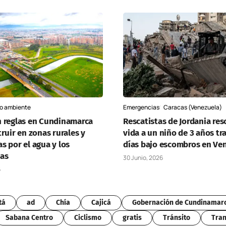
o ambiente
Emergencias
Caracas (Venezuela)
 reglas en Cundinamarca
Rescatistas de Jordania re
ruir en zonas rurales y
vida a un niño de 3 años tra
s por el agua y los
días bajo escombros en Ve
as
30 Junio, 2026
6
tá
ad
Chía
Cajicá
Gobernación de Cundinamar
Sabana Centro
Ciclismo
gratis
Tránsito
Tran