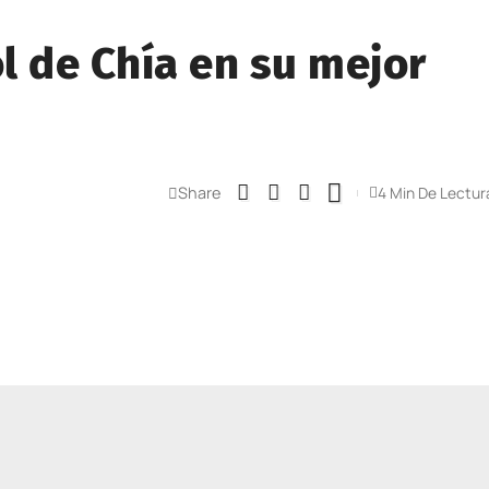
l de Chía en su mejor
Share
4 Min De Lectur