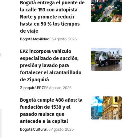
Bogotá entrega el puente de
la calle 153 con autopista
Norte y promete reducir
hasta en 50 % los tiempos
de viaje
Bogotá
Movilidad
6 Agosto, 2026
EPZ incorpora vehículo
a
especializado de succión,
presión y lavado para
fortalecer el alcantarillado
de Zipaquirá
Zipaquirá
EPZ
6 Agosto, 2026
Bogotá cumple 488 años: la
fundación de 1538 y el
pasado muisca que
antecede a la capital
Bogotá
Cultura
6 Agosto, 2026