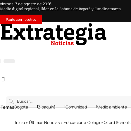
viernes, 7 de agosto de 2026
Medio digital regional, líder en la Sabana de Bogotá y Cundinamarca.
Paute con nosotros
 Temas
Bogotá
Zipaquirá
Comunidad
Medio ambiente
Inicio
»
Últimas Noticias
»
Educación
»
Colegio Oxford School 