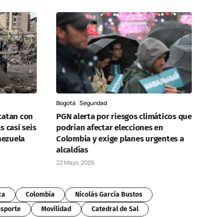
Bogotá
Seguridad
scatan con
PGN alerta por riesgos climáticos que
s casi seis
podrían afectar elecciones en
nezuela
Colombia y exige planes urgentes a
alcaldías
22 Mayo, 2026
ca
Colombia
Nicolás García Bustos
sporte
Movilidad
Catedral de Sal