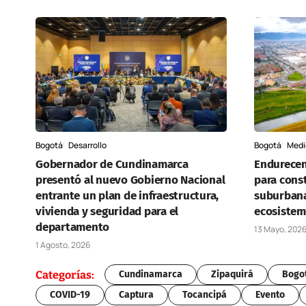
Bogotá
Desarrollo
Bogotá
Medi
Gobernador de Cundinamarca
Endurecen
presentó al nuevo Gobierno Nacional
para const
entrante un plan de infraestructura,
suburbana
vivienda y seguridad para el
ecosistem
departamento
13 Mayo, 202
1 Agosto, 2026
Categorías:
Cundinamarca
Zipaquirá
Bogo
COVID-19
Captura
Tocancipá
Evento