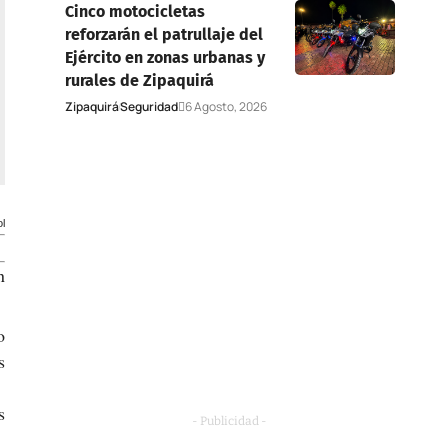
Cinco motocicletas
reforzarán el patrullaje del
Ejército en zonas urbanas y
rurales de Zipaquirá
Zipaquirá
Seguridad
6 Agosto, 2026
l
n
o
s
s
- Publicidad -