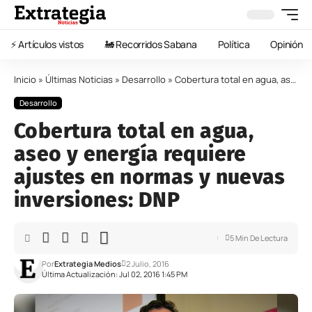
⚡️ Artículos vistos
🚂 Recorridos Sabana
Política
Opinión
Inicio
»
Últimas Noticias
»
Desarrollo
»
Cobertura total en agua, aseo y energía requiere ajustes en normas y nuevas inversiones: DNP
Desarrollo
Cobertura total en agua,
aseo y energía requiere
ajustes en normas y nuevas
inversiones: DNP
5 Min De Lectura
Por
Extrategia Medios
2 Julio, 2016
Última Actualización: Jul 02, 2016 1:45 PM