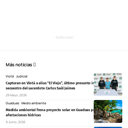
- Publicidad -
Más noticias
Viotá
Judicial
Capturan en Viotá a alias “El Viejo”, último presunto implicado en el
secuestro del sacerdote Carlos Saúl Jaimes
29 Mayo, 2026
Guaduas
Medio ambiente
Medida ambiental frena proyecto solar en Guaduas por presuntas
afectaciones hídricas
9 Junio, 2026