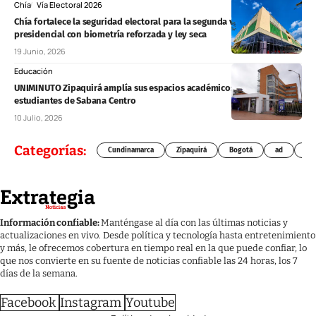
Chía
Vía Electoral 2026
Chía fortalece la seguridad electoral para la segunda vuelta
presidencial con biometría reforzada y ley seca
19 Junio, 2026
Educación
UNIMINUTO Zipaquirá amplía sus espacios académicos para
estudiantes de Sabana Centro
10 Julio, 2026
Categorías:
Cundinamarca
Zipaquirá
Bogotá
ad
Chí
Información confiable:
Manténgase al día con las últimas noticias y
actualizaciones en vivo. Desde política y tecnología hasta entretenimiento
y más, le ofrecemos cobertura en tiempo real en la que puede confiar, lo
que nos convierte en su fuente de noticias confiable las 24 horas, los 7
días de la semana.
Facebook
Instagram
Youtube