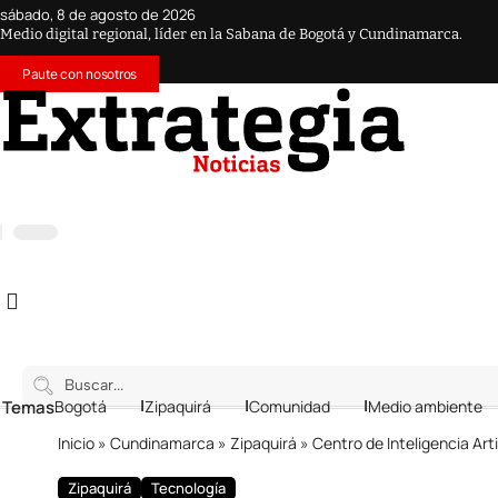
sábado, 8 de agosto de 2026
Medio digital regional, líder en la Sabana de Bogotá y Cundinamarca.
Paute con nosotros
 Temas
Bogotá
Zipaquirá
Comunidad
Medio ambiente
Inicio
»
Cundinamarca
»
Zipaquirá
»
Centro de Inteligencia Art
Zipaquirá
Tecnología