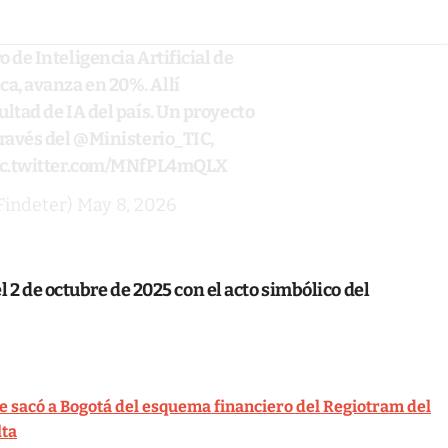
 de Inteligencia Artificial de
a, avanza en 20%. Allí
ultad de IA del país. Un proyecto
través del
@Ministerio_TIC
,
ic.twitter.com/MNfPL4mQLX
Findeter)
May 8, 2026
l 2 de octubre de 2025 con el acto simbólico del
 sacó a Bogotá del esquema financiero del Regiotram del
lta