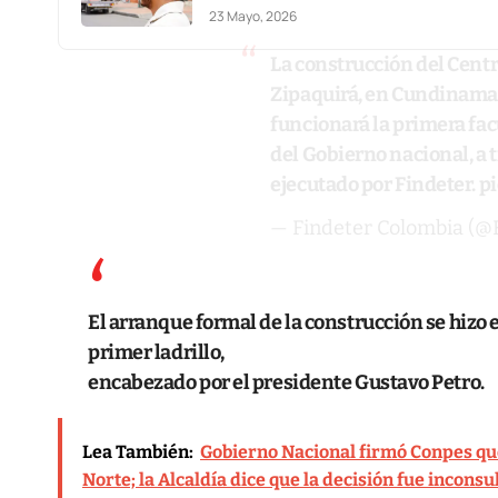
23 Mayo, 2026
La construcción del Centro
Zipaquirá, en Cundinamac
funcionará la primera fac
del Gobierno nacional, a 
ejecutado por Findeter.
p
— Findeter Colombia (@
El arranque formal de la construcción se hizo e
primer ladrillo,
encabezado por el presidente
Gustavo Petro
.
Lea También:
Gobierno Nacional firmó Conpes que
Norte; la Alcaldía dice que la decisión fue inconsu