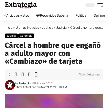
⚡️ Artículos vistos
🚂 Recorridos Sabana
Política
Opinión
Inicio
»
Últimas Noticias
»
Justicia
»
Judicial
»
Cárcel a hombre que engañó a adulto mayor con «Cambiazo» de tarjeta
Judicial
Colombia
Cárcel a hombre que engañó
a adulto mayor con
«Cambiazo» de tarjeta
1 Min De Lectura
Por
Redacción
19 Marzo, 2024
Última Actualización: Mar 19, 2024 11:04 AM