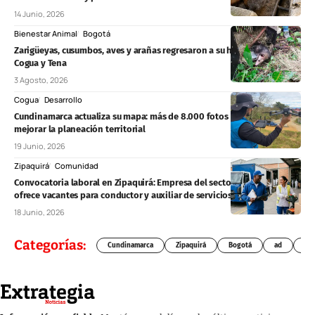
14 Junio, 2026
Bienestar Animal
Bogotá
Zarigüeyas, cusumbos, aves y arañas regresaron a su hábitat natural en
Cogua y Tena
3 Agosto, 2026
Cogua
Desarrollo
Cundinamarca actualiza su mapa: más de 8.000 fotos aéreas para
mejorar la planeación territorial
19 Junio, 2026
Zipaquirá
Comunidad
Convocatoria laboral en Zipaquirá: Empresa del sector productivo
ofrece vacantes para conductor y auxiliar de servicios generales
18 Junio, 2026
Categorías:
Cundinamarca
Zipaquirá
Bogotá
ad
Chí