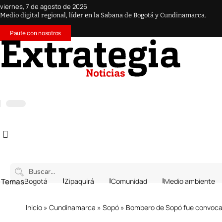
viernes, 7 de agosto de 2026
Medio digital regional, líder en la Sabana de Bogotá y Cundinamarca.
Paute con nosotros
 Temas
Bogotá
Zipaquirá
Comunidad
Medio ambiente
Inicio
»
Cundinamarca
»
Sopó
»
Bombero de Sopó fue convocad