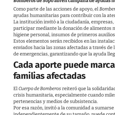
Bomberos de Sopó abren campaña de ayudas h
Como parte de las acciones de apoyo, el
Bomber
ayudas humanitarias para contribuir con la ate
La institución invitó a la ciudadanía, empresa
participar mediante la donación de alimentos 
higiene personal, insumos de primeros auxilios,
Estos elementos serán recibidos en las instala
enviados hacia las zonas afectadas a través de 
de emergencias, garantizando que la ayuda lleg
Cada aporte puede marcar
familias afectadas
El
Cuerpo de Bomberos
reiteró que la solidari
crisis humanitaria, especialmente cuando miles
pertenencias y medios de subsistencia.
Por esa razón, invitó a la comunidad a sumarse
independientemente de su tamaño, puede contri