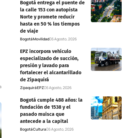
Bogotá entrega el puente de
la calle 153 con autopista
Norte y promete reducir
hasta en 50 % los tiempos
de viaje
Bogotá
Movilidad
6 Agosto, 2026
o
EPZ incorpora vehículo
especializado de succión,
presión y lavado para
fortalecer el alcantarillado
de Zipaquirá
a
Zipaquirá
EPZ
6 Agosto, 2026
Bogotá cumple 488 años: la
fundación de 1538 y el
pasado muisca que
antecede a la capital
Bogotá
Cultura
6 Agosto, 2026