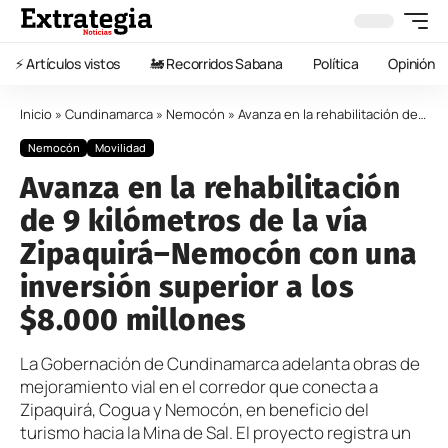
⚡️ Artículos vistos
🚂 Recorridos Sabana
Política
Opinión
Inicio
»
Cundinamarca
»
Nemocón
»
Avanza en la rehabilitación de 9 kilómetros de la vía Zipaquirá–Nemocón con una inversión superior a los $8.000 millones
Nemocón
Movilidad
Avanza en la rehabilitación
de 9 kilómetros de la vía
Zipaquirá–Nemocón con una
inversión superior a los
$8.000 millones
La Gobernación de Cundinamarca adelanta obras de
mejoramiento vial en el corredor que conecta a
Zipaquirá, Cogua y Nemocón, en beneficio del
turismo hacia la Mina de Sal. El proyecto registra un