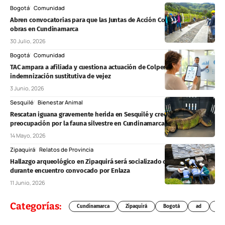
Bogotá
Comunidad
Abren convocatorias para que las Juntas de Acción Comunal ejecuten
obras en Cundinamarca
30 Julio, 2026
Bogotá
Comunidad
TAC ampara a afiliada y cuestiona actuación de Colpensiones por
indemnización sustitutiva de vejez
3 Junio, 2026
Sesquilé
Bienestar Animal
Rescatan iguana gravemente herida en Sesquilé y crece la
preocupación por la fauna silvestre en Cundinamarca
14 Mayo, 2026
Zipaquirá
Relatos de Provincia
Hallazgo arqueológico en Zipaquirá será socializado con la comunidad
durante encuentro convocado por Enlaza
11 Junio, 2026
Categorías:
Cundinamarca
Zipaquirá
Bogotá
ad
Chí