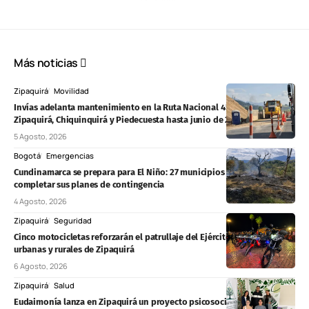
Más noticias
Zipaquirá
Movilidad
Invías adelanta mantenimiento en la Ruta Nacional 45A entre
Zipaquirá, Chiquinquirá y Piedecuesta hasta junio de 2027
5 Agosto, 2026
Bogotá
Emergencias
Cundinamarca se prepara para El Niño: 27 municipios aún deben
completar sus planes de contingencia
4 Agosto, 2026
Zipaquirá
Seguridad
Cinco motocicletas reforzarán el patrullaje del Ejército en zonas
urbanas y rurales de Zipaquirá
6 Agosto, 2026
Zipaquirá
Salud
Eudaimonía lanza en Zipaquirá un proyecto psicosocial para prevenir