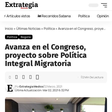
⚡️ Artículos vistos
🚂 Recorridos Sabana
Política
Opinión
Inicio
»
Últimas Noticias
»
Política
»
Avanza en el Congreso, proyecto sobre Política Integral Migratoria
Política
Bogotá
Avanza en el Congreso,
proyecto sobre Política
Integral Migratoria
2 Min De Lectura
Por
Extrategia Medios
2 Marzo, 2021
Última Actualización: Mar 02, 2021 6:32 PM