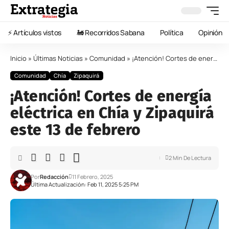
⚡️ Artículos vistos
🚂 Recorridos Sabana
Política
Opinión
Inicio
»
Últimas Noticias
»
Comunidad
»
¡Atención! Cortes de energía eléctrica en Chía y Zipaquirá este 13 de febrero
Comunidad
Chía
Zipaquirá
¡Atención! Cortes de energía
eléctrica en Chía y Zipaquirá
este 13 de febrero
2 Min De Lectura
Por
Redacción
11 Febrero, 2025
Última Actualización: Feb 11, 2025 5:25 PM