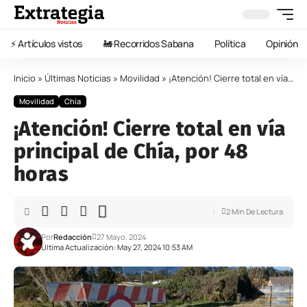
⚡️ Artículos vistos
🚂 Recorridos Sabana
Política
Opinión
Inicio
»
Últimas Noticias
»
Movilidad
»
¡Atención! Cierre total en vía principal de Chía, por 48 horas
Movilidad
Chía
¡Atención! Cierre total en vía
principal de Chía, por 48
horas
2 Min De Lectura
Por
Redacción
27 Mayo, 2024
Última Actualización: May 27, 2024 10:53 AM