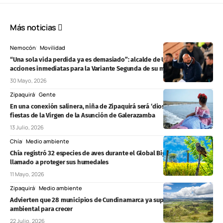
Más noticias
Nemocón
Movilidad
“Una sola vida perdida ya es demasiado”: alcalde de Ubaté reclama
acciones inmediatas para la Variante Segunda de su municipio
30 Mayo, 2026
Zipaquirá
Gente
En una conexión salinera, niña de Zipaquirá será ‘diosa infantil’ en las
fiestas de la Virgen de la Asunción de Galerazamba
13 Julio, 2026
Chía
Medio ambiente
Chía registró 32 especies de aves durante el Global Big Day y reforzó el
llamado a proteger sus humedales
11 Mayo, 2026
Zipaquirá
Medio ambiente
Advierten que 28 municipios de Cundinamarca ya superaron su límite
ambiental para crecer
22 Julio, 2026