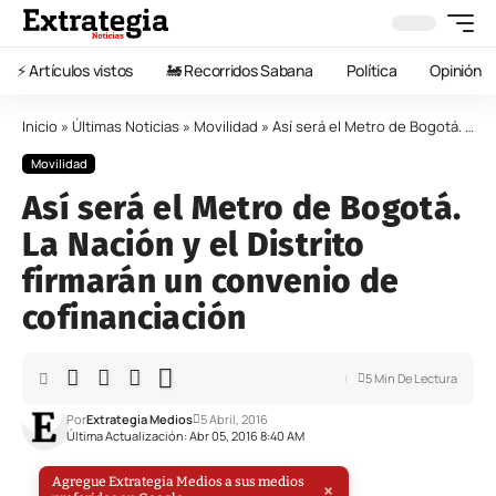
⚡️ Artículos vistos
🚂 Recorridos Sabana
Política
Opinión
Inicio
»
Últimas Noticias
»
Movilidad
»
Así será el Metro de Bogotá. La Nación y el Distrito firmarán un convenio de cofinanciación
Movilidad
Así será el Metro de Bogotá.
La Nación y el Distrito
firmarán un convenio de
cofinanciación
5 Min De Lectura
Por
Extrategia Medios
5 Abril, 2016
Última Actualización: Abr 05, 2016 8:40 AM
Agregue Extrategia Medios a sus medios
×