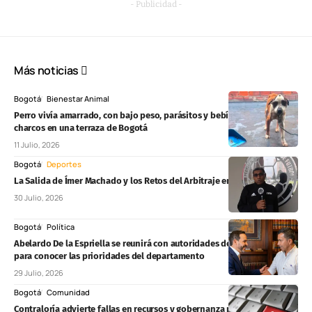
- Publicidad -
Más noticias
Bogotá
Bienestar Animal
Perro vivía amarrado, con bajo peso, parásitos y bebía agua de
charcos en una terraza de Bogotá
11 Julio, 2026
Bogotá
Deportes
La Salida de Ímer Machado y los Retos del Arbitraje en la Liga BetPlay
30 Julio, 2026
Bogotá
Política
Abelardo De la Espriella se reunirá con autoridades de Cundinamarca
para conocer las prioridades del departamento
29 Julio, 2026
Bogotá
Comunidad
Contraloría advierte fallas en recursos y gobernanza para personas