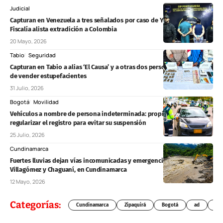
Judicial
Capturan en Venezuela a tres señalados por caso de Yulixa Toloza y
Fiscalía alista extradición a Colombia
20 Mayo, 2026
Tabio
Seguridad
Capturan en Tabio a alias ‘El Causa’ y a otras dos personas señaladas
de vender estupefacientes
31 Julio, 2026
Bogotá
Movilidad
Vehículos a nombre de persona indeterminada: propietarios deben
regularizar el registro para evitar su suspensión
25 Julio, 2026
Cundinamarca
Fuertes lluvias dejan vías incomunicadas y emergencias en Medina,
Villagómez y Chaguaní, en Cundinamarca
12 Mayo, 2026
Categorías:
Cundinamarca
Zipaquirá
Bogotá
ad
Chí