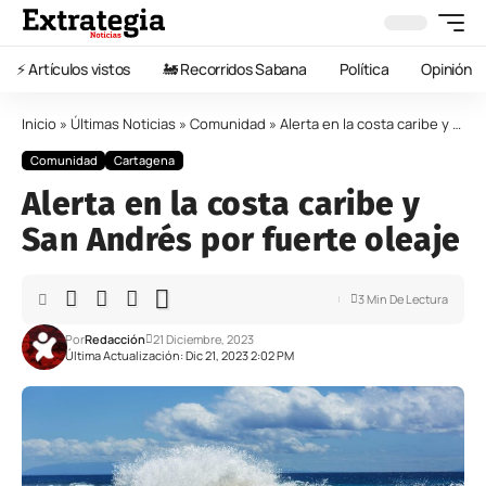
⚡️ Artículos vistos
🚂 Recorridos Sabana
Política
Opinión
Inicio
»
Últimas Noticias
»
Comunidad
»
Alerta en la costa caribe y San Andrés por fuerte oleaje
Comunidad
Cartagena
Alerta en la costa caribe y
San Andrés por fuerte oleaje
3 Min De Lectura
Por
Redacción
21 Diciembre, 2023
Última Actualización: Dic 21, 2023 2:02 PM