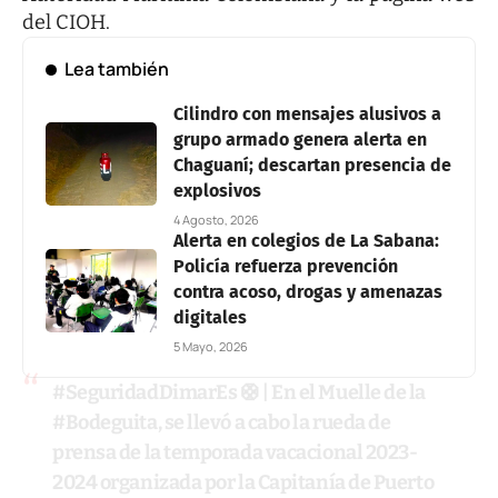
del CIOH.
Lea también
Cilindro con mensajes alusivos a
grupo armado genera alerta en
Chaguaní; descartan presencia de
explosivos
4 Agosto, 2026
Alerta en colegios de La Sabana:
Policía refuerza prevención
contra acoso, drogas y amenazas
digitales
5 Mayo, 2026
#SeguridadDimarEs
🛟 | En el Muelle de la
#Bodeguita
, se llevó a cabo la rueda de
prensa de la temporada vacacional 2023-
2024 organizada por la Capitanía de Puerto