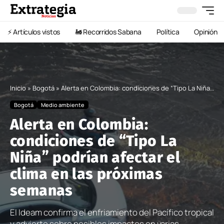
⚡️ Artículos vistos
🚂 Recorridos Sabana
Política
Opinión
Inicio
»
Bogotá
»
Alerta en Colombia: condiciones de “Tipo La Niña” podrían afectar el clima en las próximas semanas
Bogotá
Medio ambiente
Alerta en Colombia:
condiciones de “Tipo La
Niña” podrían afectar el
clima en las próximas
semanas
El Ideam confirma el enfriamiento del Pacífico tropical
y advierte sobre posibles impactos en varias