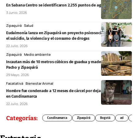
En Sabana Centro se identificaron 2.255 puntos de agua subterránea
3 Junio, 2026
Zipaquirá
Salud
Eudaimonía lanza en Zipaquirá un proyecto psicosocial para prevenir
el suicidio, la violencia y el consumo de drogas
22 Julio, 2026
Zipaquirá
Medio ambiente
Incautan más de 10 metros cúbicos de guadua y madera ilegal en
Pacho y Zipaquirá
29 Mayo, 2026
Facatativá
Bienestar Animal
Hombre fue condenado a 12 meses de cárcel por dejar ciega a una gata
en Cundinamarca
22 Julio, 2026
Categorías:
Cundinamarca
Zipaquirá
Bogotá
ad
Chí