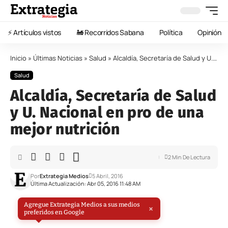
⚡️ Artículos vistos
🚂 Recorridos Sabana
Política
Opinión
Inicio
»
Últimas Noticias
»
Salud
»
Alcaldía, Secretaría de Salud y U. Nacional en pro de una mejor nutrición
Salud
Alcaldía, Secretaría de Salud
y U. Nacional en pro de una
mejor nutrición
2 Min De Lectura
Por
Extrategia Medios
5 Abril, 2016
Última Actualización: Abr 05, 2016 11:48 AM
Agregue Extrategia Medios a sus medios
×
preferidos en Google