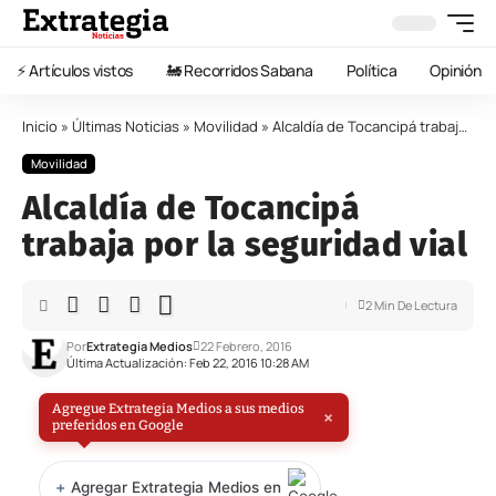
⚡️ Artículos vistos
🚂 Recorridos Sabana
Política
Opinión
Inicio
»
Últimas Noticias
»
Movilidad
»
Alcaldía de Tocancipá trabaja por la seguridad vial
Movilidad
Alcaldía de Tocancipá
trabaja por la seguridad vial
2 Min De Lectura
Por
Extrategia Medios
22 Febrero, 2016
Última Actualización: Feb 22, 2016 10:28 AM
Agregue Extrategia Medios a sus medios
×
preferidos en Google
+
Agregar Extrategia Medios en