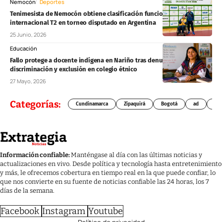
Nemocón
Deportes
Tenimesista de Nemocón obtiene clasificación funcional
internacional T2 en torneo disputado en Argentina
25 Junio, 2026
Educación
Fallo protege a docente indígena en Nariño tras denuncias de
discriminación y exclusión en colegio étnico
27 Mayo, 2026
Categorías:
Cundinamarca
Zipaquirá
Bogotá
ad
Chí
Información confiable:
Manténgase al día con las últimas noticias y
actualizaciones en vivo. Desde política y tecnología hasta entretenimiento
y más, le ofrecemos cobertura en tiempo real en la que puede confiar, lo
que nos convierte en su fuente de noticias confiable las 24 horas, los 7
días de la semana.
Facebook
Instagram
Youtube