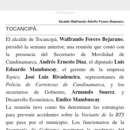
- Publicidad -
Alcalde Walfrando Adolfo Forero Bejarano.
TOCANCIPÁ.
Walfrando Forero Bejarano
El alcalde de Tocancipá,
,
presidió la semana anterior, una reunión que contó con
la presencia del Secretario de Movilidad de
Andrés
Ernesto Díaz
Luis
Cundinamarca,
,
el diputado
Eduardo Mambuscay
, el gerente de la empresa
José Luis Rivadeneira
Toptex,
, representantes de
Policía de Carreteras de Cundinamarca,
y los
Armando Suarez
secretarios de Gobierno,
, y
Emilce Mambuscay
Desarrollo Económico,
.
La reunión tuvo como fin determinar las estrategias
para prevenir accidentes sobre la
V
ariante de la BTS
que pasa por el municipio. Los funcionarios de la
Secretaría de Gobierno
mostraron la evidencia del