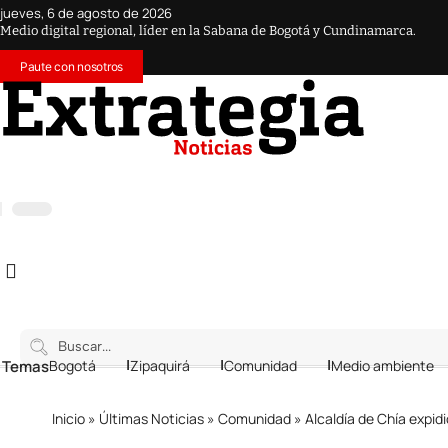
jueves, 6 de agosto de 2026
Medio digital regional, líder en la Sabana de Bogotá y Cundinamarca.
Paute con nosotros
 Temas
Bogotá
Zipaquirá
Comunidad
Medio ambiente
Inicio
»
Últimas Noticias
»
Comunidad
»
Alcaldía de Chía expi