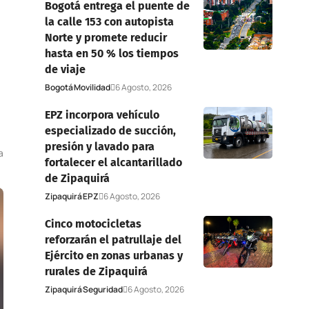
Bogotá entrega el puente de
la calle 153 con autopista
Norte y promete reducir
hasta en 50 % los tiempos
de viaje
Bogotá
Movilidad
6 Agosto, 2026
EPZ incorpora vehículo
especializado de succión,
presión y lavado para
a
fortalecer el alcantarillado
de Zipaquirá
Zipaquirá
EPZ
6 Agosto, 2026
Cinco motocicletas
reforzarán el patrullaje del
Ejército en zonas urbanas y
rurales de Zipaquirá
Zipaquirá
Seguridad
6 Agosto, 2026