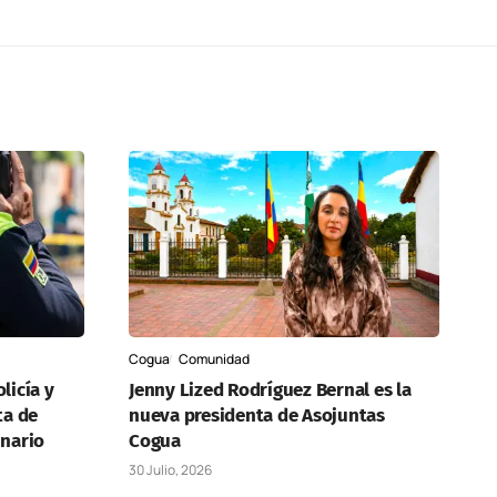
Cogua
Comunidad
licía y
Jenny Lized Rodríguez Bernal es la
ta de
nueva presidenta de Asojuntas
inario
Cogua
30 Julio, 2026