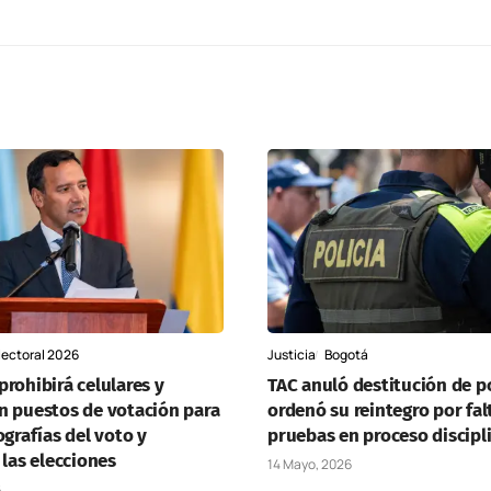
lectoral 2026
Justicia
Bogotá
rohibirá celulares y
TAC anuló destitución de po
n puestos de votación para
ordenó su reintegro por fal
ografías del voto y
pruebas en proceso discipl
 las elecciones
14 Mayo, 2026
6